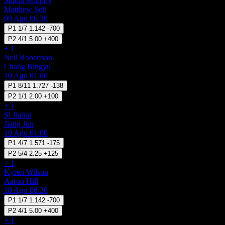
Shaun Murphy
Matthew Selt
09 Ago 06:30
P1
1/7
1.142
-700
P2
4/1
5.00
+400
+ 1
Neil Robertson
Chang Bingyu
10 Ago 01:00
P1
8/11
1.727
-138
P2
1/1
2.00
+100
+ 1
Si Jiahui
Jiang Jun
10 Ago 01:00
P1
4/7
1.571
-175
P2
5/4
2.25
+125
+ 1
Kyren Wilson
Aaron Hill
10 Ago 06:30
P1
1/7
1.142
-700
P2
4/1
5.00
+400
+ 1