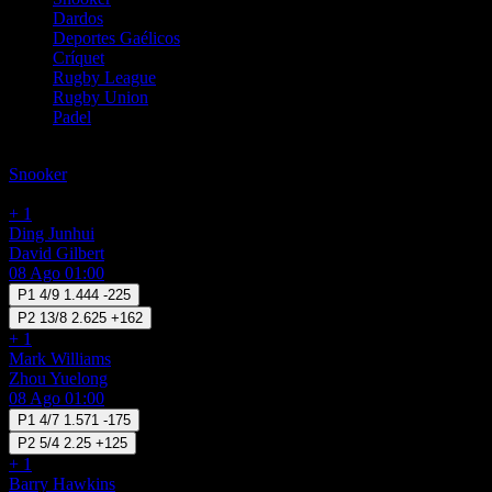
Dardos
Deportes Gaélicos
Críquet
Rugby League
Rugby Union
Padel
Snooker
Snooker
Apuesta Partido
Ganador del Partido 1/2
+ 1
Ding Junhui
David Gilbert
08 Ago 01:00
P1
4/9
1.444
-225
P2
13/8
2.625
+162
+ 1
Mark Williams
Zhou Yuelong
08 Ago 01:00
P1
4/7
1.571
-175
P2
5/4
2.25
+125
+ 1
Barry Hawkins