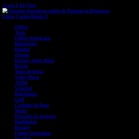
A a la Z
En Vivo
Entrar
Cuenta
Boleto
0
Fútbol
Tenis
Fútbol Americano
Baloncesto
Béisbol
eSports
Hockey sobre Hielo
Boxeo
Tenis de Mesa
Vóley Playa
AMM
Vóleibol
Balonmano
Golf
Ciclismo de Ruta
Motor
Deportes de invierno
Badminton
Hockey
Fútbol Australiano
Snooker