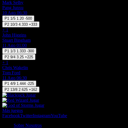
Mark Selby
Pang Junxu
10 Ago 06:30
P1
1/5
1.20
-500
P2
10/3
4.333
+333
+ 1
John Higgins
Stuart Bingham
11 Ago 01:00
P1
1/3
1.333
-300
P2
9/4
3.25
+225
+ 1
Chris Wakelin
Tom Ford
11 Ago 06:30
P1
4/9
1.444
-225
P2
13/8
2.625
+162
Jugar
Jugar
Jugar
Más juegos
Facebook
Twitter
Instagram
YouTube
Sobre Nosotros