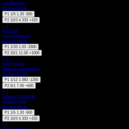
Liu Hongyu
08 Ago 06:30
P1
1/5
1.20
-500
P2
10/3
4.333
+333
+ 1
Wu Yize
Yao Pengcheng
08 Ago 06:30
P1
1/33
1.03
-3300
P2
10/1
11.00
+1000
+ 1
Judd Trump
Noppon Saengkham
09 Ago 01:00
P1
1/12
1.083
-1200
P2
6/1
7.00
+600
+ 1
Ronnie OSullivan
Jackson Page
09 Ago 06:30
P1
1/5
1.20
-500
P2
10/3
4.333
+333
+ 1