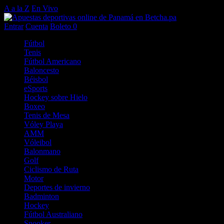
A a la Z
En Vivo
Entrar
Cuenta
Boleto
0
Fútbol
Tenis
Fútbol Americano
Baloncesto
Béisbol
eSports
Hockey sobre Hielo
Boxeo
Tenis de Mesa
Vóley Playa
AMM
Vóleibol
Balonmano
Golf
Ciclismo de Ruta
Motor
Deportes de invierno
Badminton
Hockey
Fútbol Australiano
Snooker