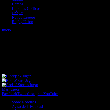
Dardos
Deportes Gaélicos
Críquet
Rugby League
Rugby Union
Inicio
Error
ERROR 404 - NO SE HA ENCONTRADO EL
ARCHIVO
Lo sentimos pero no se ha podido localizar la página que estás
buscando. Es posible que hayas introducido una URL errónea o que
se haya producido un cambio en la dirección web. Para recibir
ayuda sobre la página a la que quieres acceder visita nuestro map
Jugar
Jugar
Jugar
Más juegos
Facebook
Twitter
Instagram
YouTube
Sobre Nosotros
Aviso de Privacidad