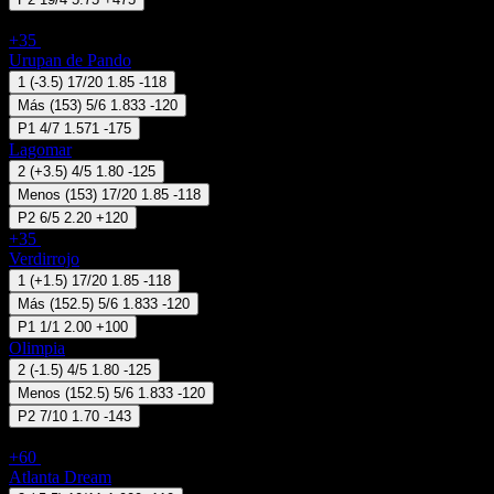
Uruguay - Liga de Ascenso
+35
07 Ago 18:15
Urupan de Pando
1
(
-3.5
)
17/20
1.85
-118
Más
(
153
)
5/6
1.833
-120
P1
4/7
1.571
-175
Lagomar
2
(
+3.5
)
4/5
1.80
-125
Menos
(
153
)
17/20
1.85
-118
P2
6/5
2.20
+120
+35
07 Ago 18:15
Verdirrojo
1
(
+1.5
)
17/20
1.85
-118
Más
(
152.5
)
5/6
1.833
-120
P1
1/1
2.00
+100
Olimpia
2
(
-1.5
)
4/5
1.80
-125
Menos
(
152.5
)
5/6
1.833
-120
P2
7/10
1.70
-143
EE.UU - WNBA
+60
07 Ago 18:30
Atlanta Dream