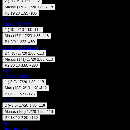
2
(
+1
)
9/10
1.90
-112
Menos
(
170
)
17/20
1.85
-118
P2
19/20
1.95
-106
+47
24 Sep 12:00
Hapoel Tel Aviv
1
(
-10
)
9/10
1.90
-112
Más
(
171
)
17/20
1.85
-118
P1
2/9
1.222
-450
FC Bayern Munich
2
(
+10
)
17/20
1.85
-118
Menos
(
171
)
17/20
1.85
-118
P2
29/10
3.90
+290
+47
24 Sep 13:00
Crvena Zvezda
1
(
-3.5
)
17/20
1.85
-118
Más
(
168
)
9/10
1.90
-112
P1
4/7
1.571
-175
Zalgiris
2
(
+3.5
)
17/20
1.85
-118
Menos
(
168
)
17/20
1.85
-118
P2
13/10
2.30
+130
+47
24 Sep 13:15
Panathinaikos