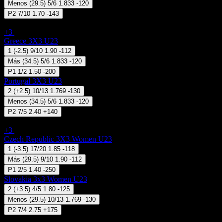
Menos
(
29.5
)
5/6
1.833
-120
P2
7/10
1.70
-143
3x3 Basketball - FIBA 3x3 Nations League U23
+3
07 Ago 08:55
Greece 3X3 U23
1
(
-2.5
)
9/10
1.90
-112
Más
(
34.5
)
5/6
1.833
-120
P1
1/2
1.50
-200
Portugal 3X3 U23
2
(
+2.5
)
10/13
1.769
-130
Menos
(
34.5
)
5/6
1.833
-120
P2
7/5
2.40
+140
3x3 Basketball - FIBA 3x3 Nations League (Women) U23
+3
07 Ago 10:00
Czech Republic 3X3 Women U23
1
(
-3.5
)
17/20
1.85
-118
Más
(
29.5
)
9/10
1.90
-112
P1
2/5
1.40
-250
Slovakia 3x3 Women U23
2
(
+3.5
)
4/5
1.80
-125
Menos
(
29.5
)
10/13
1.769
-130
P2
7/4
2.75
+175
3x3 Basketball - FIBA 3x3 Nations League U23