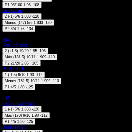
P1
93/100
1.93
-108
Stockolmo
2
(
-1
)
5/6
1.833
-120
Menos
(
147
)
5/6
1.833
-120
P2
3/4
1.75
-134
EE.UU - WNBA
+47
08 Ago 19:30
Seattle Storm
2
(
+1.5
)
19/20
1.95
-106
Más
(
181.5
)
10/11
1.909
-110
P2
21/20
2.05
+105
Portland Fire
1
(
-1.5
)
9/10
1.90
-112
Menos
(
181.5
)
10/11
1.909
-110
P1
4/5
1.80
-125
EuroLeague - EuroLeague (Hombres)
+47
24 Sep 11:00
Dubai Basketball
1
(
-1
)
5/6
1.833
-120
Más
(
170
)
9/10
1.90
-112
P1
4/5
1.80
-125
Real Madrid