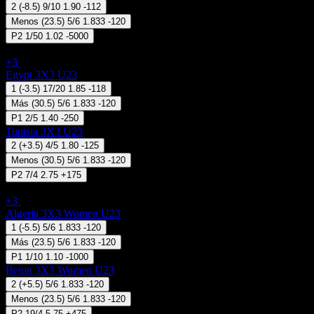
2
(
-8.5
)
9/10
1.90
-112
Menos
(
23.5
)
5/6
1.833
-120
P2
1/50
1.02
-5000
3x3 Basketball - FIBA 3x3 Nations League U23
+3
07 Ago 13:55
Egypt 3X3 U23
1
(
-3.5
)
17/20
1.85
-118
Más
(
30.5
)
5/6
1.833
-120
P1
2/5
1.40
-250
Tunisia 3X3 U23
2
(
+3.5
)
4/5
1.80
-125
Menos
(
30.5
)
5/6
1.833
-120
P2
7/4
2.75
+175
3x3 Basketball - FIBA 3x3 Nations League (Women) U23
+3
07 Ago 14:50
Algeria 3X3 Women U23
1
(
-5.5
)
5/6
1.833
-120
Más
(
23.5
)
5/6
1.833
-120
P1
1/10
1.10
-1000
Benin 3X3 Women U23
2
(
+5.5
)
5/6
1.833
-120
Menos
(
23.5
)
5/6
1.833
-120
P2
19/4
5.75
+475