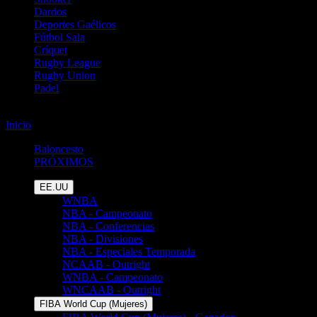
Dardos
Deportes Gaélicos
Fútbol Sala
Críquet
Rugby League
Rugby Union
Padel
Baloncesto
Inicio
Baloncesto
Baloncesto
PRÓXIMOS
EE.UU
WNBA
NBA - Campeonato
NBA - Conferencias
NBA - Divisiones
NBA - Especiales Temporada
NCAAB - Outright
WNBA - Campeonato
WNCAAB - Outright
FIBA World Cup (Mujeres)