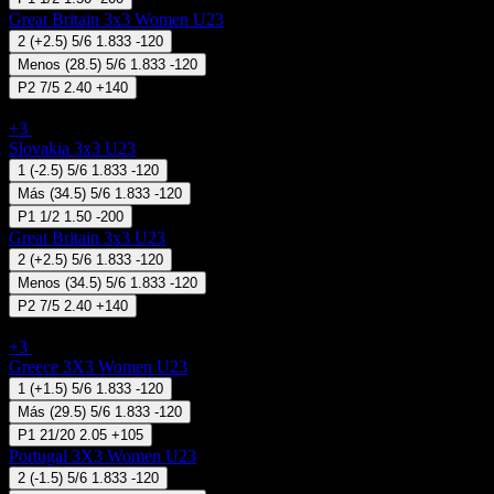
Great Britain 3x3 Women U23
2
(
+2.5
)
5/6
1.833
-120
Menos
(
28.5
)
5/6
1.833
-120
P2
7/5
2.40
+140
3x3 Basketball - FIBA 3x3 Nations League U23
+3
07 Ago 08:05
Slovakia 3x3 U23
1
(
-2.5
)
5/6
1.833
-120
Más
(
34.5
)
5/6
1.833
-120
P1
1/2
1.50
-200
Great Britain 3x3 U23
2
(
+2.5
)
5/6
1.833
-120
Menos
(
34.5
)
5/6
1.833
-120
P2
7/5
2.40
+140
3x3 Basketball - FIBA 3x3 Nations League (Women) U23
+3
07 Ago 08:40
Greece 3X3 Women U23
1
(
+1.5
)
5/6
1.833
-120
Más
(
29.5
)
5/6
1.833
-120
P1
21/20
2.05
+105
Portugal 3X3 Women U23
2
(
-1.5
)
5/6
1.833
-120