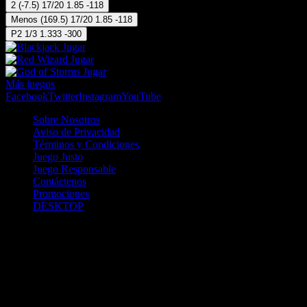
2
(
-7.5
)
17/20
1.85
-118
Menos
(
169.5
)
17/20
1.85
-118
P2
1/3
1.333
-300
Jugar
Jugar
Jugar
Más juegos
Facebook
Twitter
Instagram
YouTube
Sobre Nosotros
Aviso de Privacidad
Términos y Condiciones
Juego Justo
Juego Responsable
Contáctenos
Promociones
DESKTOP
Betcha.pa es operado por ONJOC, CORP. una compañía registrada
en la República de Panamá, autorizada y regulada por la Junta de
Control de Juegos de la Repúlblica de Panamá a través del Contrato
de Admnistración y Operación de Juegos de Suerte y Azar a través
de Internet No. JCJ-03-2020, debidamente refrendado por la
Contraloría de la República de Panamá el día 15 de junio de 2020
con oficinas en Urbanización Costa del Este, PH Plaza Real,