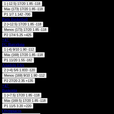
1
(
-12.5
)
17/20
1.85
-118
Más
(
173
)
17/20
1.85
-118
P1
1/7
1.142
-700
Paris Basketball
2
(
+12.5
)
17/20
1.85
-118
Menos
(
173
)
17/20
1.85
-118
P2
17/4
5.25
+425
+47
24 Sep 13:30
FC Barcelona
1
(
-4
)
9/10
1.90
-112
Más
(
169
)
17/20
1.85
-118
P1
11/20
1.55
-182
Anadolu Efes
2
(
+4
)
5/6
1.833
-120
Menos
(
169
)
9/10
1.90
-112
P2
27/20
2.35
+135
+47
24 Sep 13:30
Baskonia
1
(
+7.5
)
17/20
1.85
-118
Más
(
169.5
)
17/20
1.85
-118
P1
11/5
3.20
+220
Olympiacos