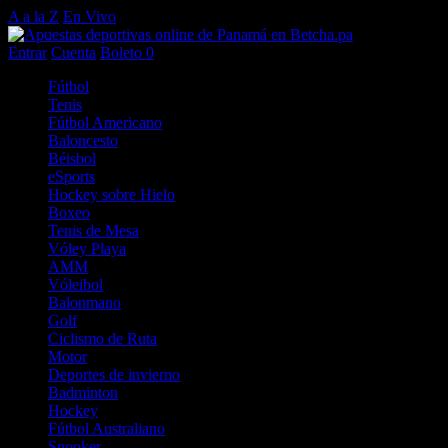
A a la Z
En Vivo
Entrar
Cuenta
Boleto
0
Fútbol
Tenis
Fútbol Americano
Baloncesto
Béisbol
eSports
Hockey sobre Hielo
Boxeo
Tenis de Mesa
Vóley Playa
AMM
Vóleibol
Balonmano
Golf
Ciclismo de Ruta
Motor
Deportes de invierno
Badminton
Hockey
Fútbol Australiano
Snooker