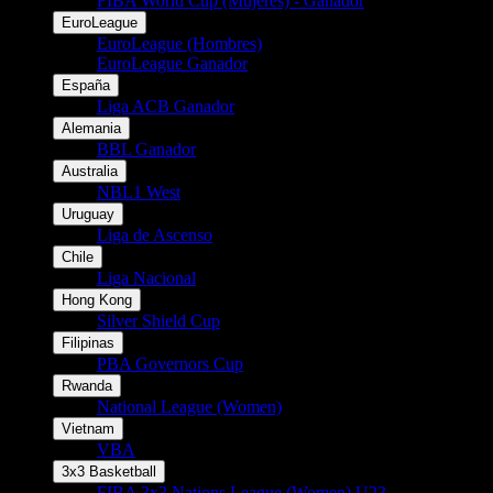
FIBA World Cup (Mujeres) - Ganador
EuroLeague
EuroLeague (Hombres)
EuroLeague Ganador
España
Liga ACB Ganador
Alemania
BBL Ganador
Australia
NBL1 West
Uruguay
Liga de Ascenso
Chile
Liga Nacional
Hong Kong
Silver Shield Cup
Filipinas
PBA Governors Cup
Rwanda
National League (Women)
Vietnam
VBA
3x3 Basketball
FIBA 3x3 Nations League (Women) U23