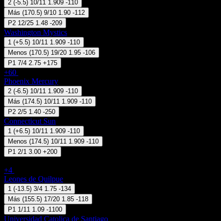
2
(
-5.5
)
10/11
1.909
-110
Más
(
170.5
)
9/10
1.90
-112
P2
12/25
1.48
-209
Washington Mystics
1
(
+5.5
)
10/11
1.909
-110
Menos
(
170.5
)
19/20
1.95
-106
P1
7/4
2.75
+175
+60
07 Ago 18:30
Phoenix Mercury
2
(
-6.5
)
10/11
1.909
-110
Más
(
174.5
)
10/11
1.909
-110
P2
2/5
1.40
-250
Connecticut Sun
1
(
+6.5
)
10/11
1.909
-110
Menos
(
174.5
)
10/11
1.909
-110
P1
2/1
3.00
+200
Chile - Liga Nacional
+4
07 Ago 19:00
Leones de Quilpue
1
(
-13.5
)
3/4
1.75
-134
Más
(
155.5
)
17/20
1.85
-118
P1
1/11
1.09
-1100
Universidad Catolica de Santiago