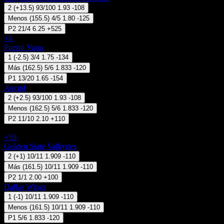
2
(
+13.5
)
93/100
1.93
-108
Menos
(
155.5
)
4/5
1.80
-125
P2
21/4
6.25
+525
+8
07 Ago 19:30
Puerto Varas
1
(
-2.5
)
3/4
1.75
-134
Más
(
162.5
)
5/6
1.833
-120
P1
13/20
1.65
-154
Ancud
2
(
+2.5
)
93/100
1.93
-108
Menos
(
162.5
)
5/6
1.833
-120
P2
11/10
2.10
+110
EE.UU - WNBA
+59
07 Ago 20:30
Golden State Valkyries
2
(
+1
)
10/11
1.909
-110
Más
(
161.5
)
10/11
1.909
-110
P2
1/1
2.00
+100
Dallas Wings
1
(
-1
)
10/11
1.909
-110
Menos
(
161.5
)
10/11
1.909
-110
P1
5/6
1.833
-120