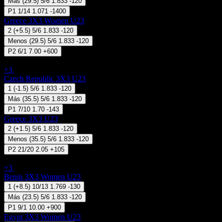
Más
(
29.5
)
5/6
1.833
-120
P1
1/14
1.071
-1400
Greece 3X3 Women U23
2
(
+5.5
)
5/6
1.833
-120
Menos
(
29.5
)
5/6
1.833
-120
P2
6/1
7.00
+600
3x3 Basketball - FIBA 3x3 Nations League U23
+3
07 Ago 11:15
Czech Republic 3X3 U23
1
(
-1.5
)
5/6
1.833
-120
Más
(
35.5
)
5/6
1.833
-120
P1
7/10
1.70
-143
Greece 3X3 U23
2
(
+1.5
)
5/6
1.833
-120
Menos
(
35.5
)
5/6
1.833
-120
P2
21/20
2.05
+105
3x3 Basketball - FIBA 3x3 Nations League (Women) U23
+3
07 Ago 12:40
Benin 3X3 Women U23
1
(
+8.5
)
10/13
1.769
-130
Más
(
23.5
)
5/6
1.833
-120
P1
9/1
10.00
+900
Egypt 3X3 Women U23