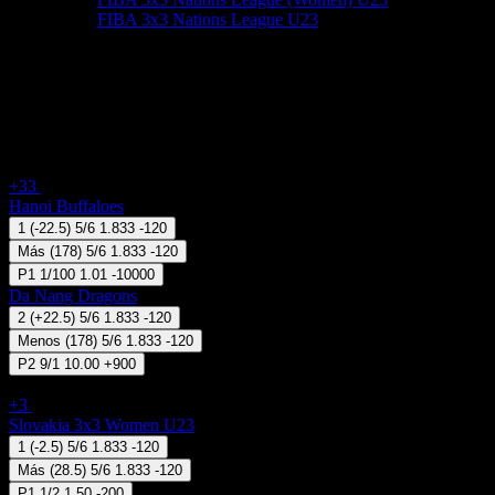
FIBA 3x3 Nations League U23
Próximos Partidos
Handicap = Desventaja
Totales
Ganará
Vietnam - VBA
+33
07 Ago 07:30
Hanoi Buffaloes
1
(
-22.5
)
5/6
1.833
-120
Más
(
178
)
5/6
1.833
-120
P1
1/100
1.01
-10000
Da Nang Dragons
2
(
+22.5
)
5/6
1.833
-120
Menos
(
178
)
5/6
1.833
-120
P2
9/1
10.00
+900
3x3 Basketball - FIBA 3x3 Nations League (Women) U23
+3
07 Ago 07:40
Slovakia 3x3 Women U23
1
(
-2.5
)
5/6
1.833
-120
Más
(
28.5
)
5/6
1.833
-120
P1
1/2
1.50
-200