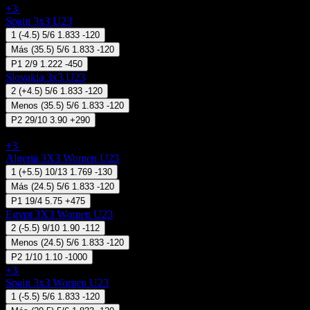
+3
07 Ago 10:25
Spain 3x3 U23
1
(
-4.5
)
5/6
1.833
-120
Más
(
35.5
)
5/6
1.833
-120
P1
2/9
1.222
-450
Slovakia 3x3 U23
2
(
+4.5
)
5/6
1.833
-120
Menos
(
35.5
)
5/6
1.833
-120
P2
29/10
3.90
+290
3x3 Basketball - FIBA 3x3 Nations League (Women) U23
+3
07 Ago 10:50
Algeria 3X3 Women U23
1
(
+5.5
)
10/13
1.769
-130
Más
(
24.5
)
5/6
1.833
-120
P1
19/4
5.75
+475
Egypt 3X3 Women U23
2
(
-5.5
)
9/10
1.90
-112
Menos
(
24.5
)
5/6
1.833
-120
P2
1/10
1.10
-1000
+3
07 Ago 11:00
Spain 3x3 Women U23
1
(
-5.5
)
5/6
1.833
-120