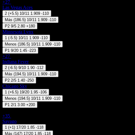
+27
08 Ago 12:00
Las Vegas Aces
2
(
+5.5
)
10/11
1.909
-110
Más
(
186.5
)
10/11
1.909
-110
P2
9/5
2.80
+180
Minnesota Lynx
1
(
-5.5
)
10/11
1.909
-110
Menos
(
186.5
)
10/11
1.909
-110
P1
9/20
1.45
-223
+27
08 Ago 14:30
Indiana Fever
2
(
-6.5
)
9/10
1.90
-112
Más
(
194.5
)
10/11
1.909
-110
P2
2/5
1.40
-250
Chicago Sky
1
(
+6.5
)
19/20
1.95
-106
Menos
(
194.5
)
10/11
1.909
-110
P1
2/1
3.00
+200
Uruguay - Liga de Ascenso
+35
08 Ago 17:30
Sayago
1
(
+1
)
17/20
1.85
-118
Más
(
147
)
17/20
1.85
-118