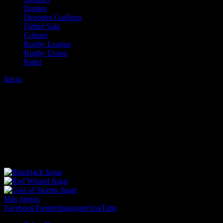
Dardos
Deportes Gaélicos
Fútbol Sala
Críquet
Rugby League
Rugby Union
Padel
Inicio
Error
ERROR 404 - NO SE HA ENCONTRADO EL
ARCHIVO
Lo sentimos pero no se ha podido localizar la página que estás
buscando. Es posible que hayas introducido una URL errónea o que
se haya producido un cambio en la dirección web. Para recibir
ayuda sobre la página a la que quieres acceder visita nuestro map
Jugar
Jugar
Jugar
Más juegos
Facebook
Twitter
Instagram
YouTube