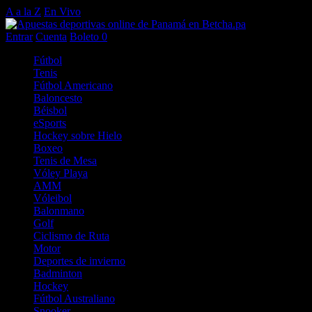
A a la Z
En Vivo
Entrar
Cuenta
Boleto
0
Fútbol
Tenis
Fútbol Americano
Baloncesto
Béisbol
eSports
Hockey sobre Hielo
Boxeo
Tenis de Mesa
Vóley Playa
AMM
Vóleibol
Balonmano
Golf
Ciclismo de Ruta
Motor
Deportes de invierno
Badminton
Hockey
Fútbol Australiano
Snooker