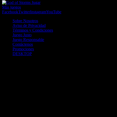
Jugar
Más juegos
Facebook
Twitter
Instagram
YouTube
Sobre Nosotros
Aviso de Privacidad
Términos y Condiciones
Juego Justo
Juego Responsable
Contáctenos
Promociones
DESKTOP
Betcha.pa es operado por ONJOC, CORP. una compañía registrada
en la República de Panamá, autorizada y regulada por la Junta de
Control de Juegos de la Repúlblica de Panamá a través del Contrato
de Admnistración y Operación de Juegos de Suerte y Azar a través
de Internet No. JCJ-03-2020, debidamente refrendado por la
Contraloría de la República de Panamá el día 15 de junio de 2020
con oficinas en Urbanización Costa del Este, PH Plaza Real,
Oficina 403, Corregimiento de Juan Díaz, República de Panamá,
localizables al telefóno +(507) 304-8693 y correo electrónico
info@onjoc.com