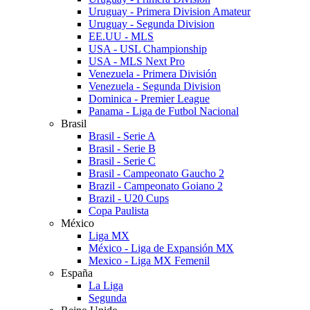
Uruguay - Primera Division Amateur
Uruguay - Segunda Division
EE.UU - MLS
USA - USL Championship
USA - MLS Next Pro
Venezuela - Primera División
Venezuela - Segunda Division
Dominica - Premier League
Panama - Liga de Futbol Nacional
Brasil
Brasil - Serie A
Brasil - Serie B
Brasil - Serie C
Brasil - Campeonato Gaucho 2
Brazil - Campeonato Goiano 2
Brazil - U20 Cups
Copa Paulista
México
Liga MX
México - Liga de Expansión MX
Mexico - Liga MX Femenil
España
La Liga
Segunda