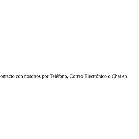
n contacto con nosotros por Teléfono, Correo Electrónico o Chat en