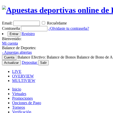
Email:
Recuérdame
Contraseña
¿Olvidaste tu contraseña?
Registro
Bienvenido:
Mi cuenta
Balance de Deportes
:
-
Apuestas abiertas
Balance Efectivo:
Balance de Bonos
Balance de Bono de A
Cuenta
Depositar
Actualizar
Salir
LIVE
OVERVIEW
MULTIVIEW
Inicio
Virtuales
Promociones
Opciones de Pago
Torneos
Verificación