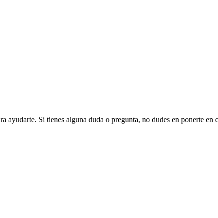
 para ayudarte. Si tienes alguna duda o pregunta, no dudes en ponerte e