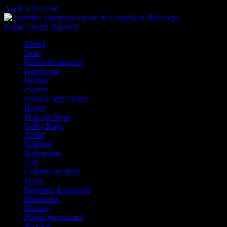
A a la Z
En Vivo
Entrar
Cuenta
Boleto
0
Fútbol
Tenis
Fútbol Americano
Baloncesto
Béisbol
eSports
Hockey sobre Hielo
Boxeo
Tenis de Mesa
Vóley Playa
AMM
Vóleibol
Balonmano
Golf
Ciclismo de Ruta
Motor
Deportes de invierno
Badminton
Hockey
Fútbol Australiano
Snooker