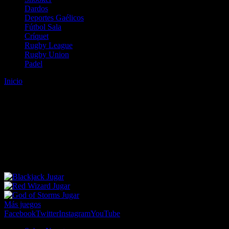
Dardos
Deportes Gaélicos
Fútbol Sala
Críquet
Rugby League
Rugby Union
Padel
Inicio
Error
ERROR 404 - NO SE HA ENCONTRADO EL
ARCHIVO
Lo sentimos pero no se ha podido localizar la página que estás
buscando. Es posible que hayas introducido una URL errónea o que
se haya producido un cambio en la dirección web. Para recibir
ayuda sobre la página a la que quieres acceder visita nuestro map
Jugar
Jugar
Jugar
Más juegos
Facebook
Twitter
Instagram
YouTube