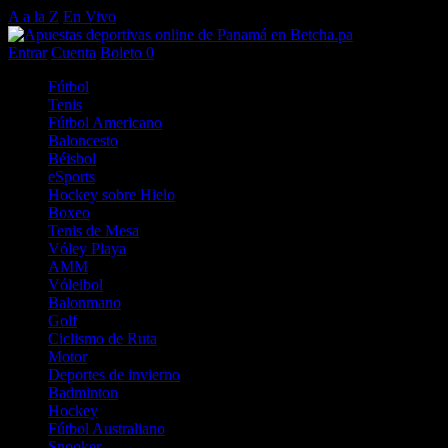
A a la Z
En Vivo
Entrar
Cuenta
Boleto
0
Fútbol
Tenis
Fútbol Americano
Baloncesto
Béisbol
eSports
Hockey sobre Hielo
Boxeo
Tenis de Mesa
Vóley Playa
AMM
Vóleibol
Balonmano
Golf
Ciclismo de Ruta
Motor
Deportes de invierno
Badminton
Hockey
Fútbol Australiano
Snooker