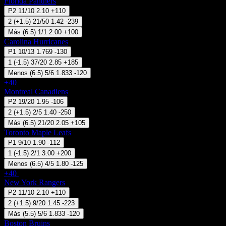
Florida Panthers
P2
11/10
2.10
+110
2
(
+1.5
)
21/50
1.42
-239
Más
(
6.5
)
1/1
2.00
+100
Carolina Hurricanes
P1
10/13
1.769
-130
1
(
-1.5
)
37/20
2.85
+185
Menos
(
6.5
)
5/6
1.833
-120
+40
29 Sep 18:00
Montreal Canadiens
P2
19/20
1.95
-106
2
(
+1.5
)
2/5
1.40
-250
Más
(
6.5
)
21/20
2.05
+105
Toronto Maple Leafs
P1
9/10
1.90
-112
1
(
-1.5
)
2/1
3.00
+200
Menos
(
6.5
)
4/5
1.80
-125
+40
29 Sep 19:00
New York Rangers
P2
11/10
2.10
+110
2
(
+1.5
)
9/20
1.45
-223
Más
(
5.5
)
5/6
1.833
-120
Boston Bruins