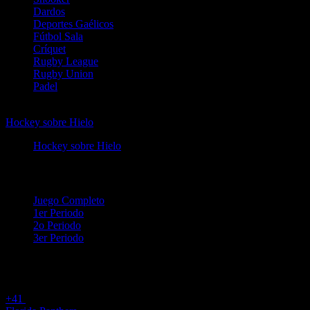
Dardos
Deportes Gaélicos
Fútbol Sala
Críquet
Rugby League
Rugby Union
Padel
Hockey sobre Hielo
Hockey sobre Hielo
NHL
Hockey sobre Hielo
NHL
Juego Completo
1er Periodo
2o Periodo
3er Periodo
A Ganar
Handicap = Desventaja
Totales
+41
29 Sep 16:00