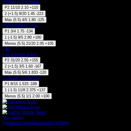
Pittsburgh Penguins
P2
11/10
2.10
+110
2
(
+1.5
)
9/20
1.45
-223
Más
(
5.5
)
4/5
1.80
-125
Philadelphia Flyers
P1
3/4
1.75
-134
1
(
-1.5
)
9/5
2.80
+180
Menos
(
5.5
)
21/20
2.05
+105
+40
30 Sep 21:00
Los Angeles Kings
P2
31/20
2.55
+155
2
(
+1.5
)
3/5
1.60
-167
Más
(
5.5
)
5/6
1.833
-120
Colorado Avalanche
P1
8/15
1.533
-188
1
(
-1.5
)
11/8
2.375
+137
Menos
(
5.5
)
1/1
2.00
+100
Jugar
Jugar
Jugar
Más juegos
Facebook
Twitter
Instagram
YouTube