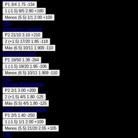
P1
3/4
1.75
-134
1
(
-1.5
)
9/5
2.80
+180
Menos
(
5.5
)
1/1
2.00
+100
+40
29 Sep 21:00
Vancouver Canucks
P2
21/10
3.10
+210
2
(
+1.5
)
17/20
1.85
-118
Más
(
6.5
)
10/11
1.909
-110
Edmonton Oilers
P1
19/50
1.38
-264
1
(
-1.5
)
19/20
1.95
-106
Menos
(
6.5
)
10/11
1.909
-110
+41
29 Sep 21:30
Chicago Blackhawks
P2
2/1
3.00
+200
2
(
+1.5
)
4/5
1.80
-125
Más
(
5.5
)
4/5
1.80
-125
Vegas Golden Knights
P1
2/5
1.40
-250
1
(
-1.5
)
1/1
2.00
+100
Menos
(
5.5
)
21/20
2.05
+105
+38
30 Sep 18:30