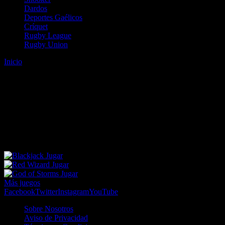
Dardos
Deportes Gaélicos
Críquet
Rugby League
Rugby Union
Inicio
Error
ERROR 404 - NO SE HA ENCONTRADO EL
ARCHIVO
Lo sentimos pero no se ha podido localizar la página que estás
buscando. Es posible que hayas introducido una URL errónea o que
se haya producido un cambio en la dirección web. Para recibir
ayuda sobre la página a la que quieres acceder visita nuestro map
Jugar
Jugar
Jugar
Más juegos
Facebook
Twitter
Instagram
YouTube
Sobre Nosotros
Aviso de Privacidad