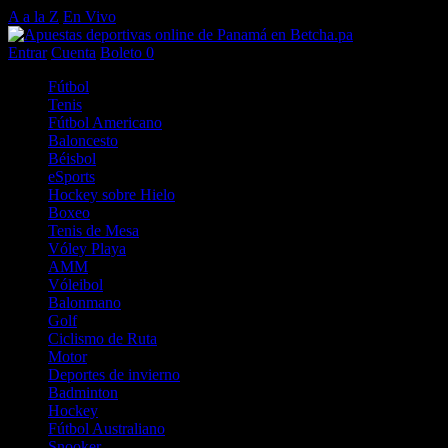
A a la Z
En Vivo
Entrar
Cuenta
Boleto
0
Fútbol
Tenis
Fútbol Americano
Baloncesto
Béisbol
eSports
Hockey sobre Hielo
Boxeo
Tenis de Mesa
Vóley Playa
AMM
Vóleibol
Balonmano
Golf
Ciclismo de Ruta
Motor
Deportes de invierno
Badminton
Hockey
Fútbol Australiano
Snooker