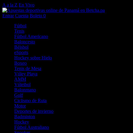
A a la Z
En Vivo
Entrar
Cuenta
Boleto
0
Fútbol
Tenis
Fútbol Americano
Baloncesto
Béisbol
eSports
Hockey sobre Hielo
Boxeo
Tenis de Mesa
Vóley Playa
AMM
Vóleibol
Balonmano
Golf
Ciclismo de Ruta
Motor
Deportes de invierno
Badminton
Hockey
Fútbol Australiano
Snooker