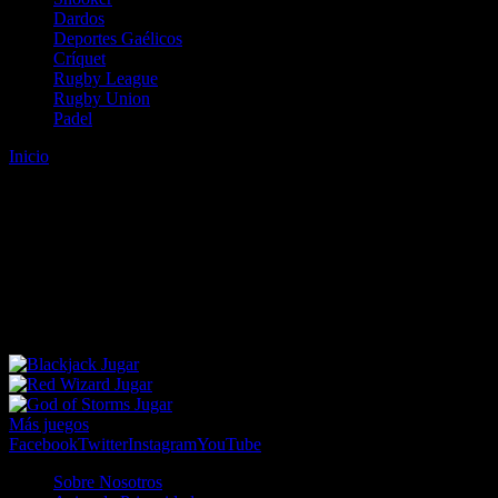
Dardos
Deportes Gaélicos
Críquet
Rugby League
Rugby Union
Padel
Inicio
Error
ERROR 404 - NO SE HA ENCONTRADO EL
ARCHIVO
Lo sentimos pero no se ha podido localizar la página que estás
buscando. Es posible que hayas introducido una URL errónea o que
se haya producido un cambio en la dirección web. Para recibir
ayuda sobre la página a la que quieres acceder visita nuestro map
Jugar
Jugar
Jugar
Más juegos
Facebook
Twitter
Instagram
YouTube
Sobre Nosotros