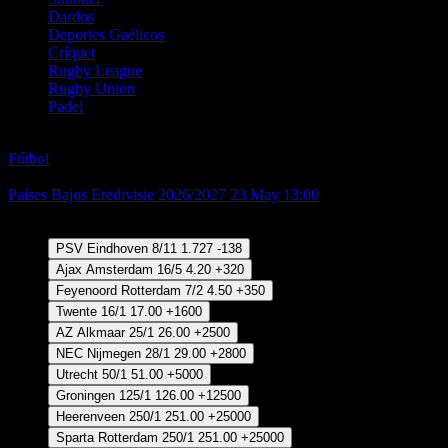
Dardos
Deportes Gaélicos
Críquet
Rugby League
Rugby Union
Padel
Fútbol
Fútbol
Holanda - Eredivisie
Ganador
Países Bajos Eredivisie 2026/2027
23 May 13:00
Ganador
PSV Eindhoven
8/11
1.727
-138
Ajax Amsterdam
16/5
4.20
+320
Feyenoord Rotterdam
7/2
4.50
+350
Twente
16/1
17.00
+1600
AZ Alkmaar
25/1
26.00
+2500
NEC Nijmegen
28/1
29.00
+2800
Utrecht
50/1
51.00
+5000
Groningen
125/1
126.00
+12500
Heerenveen
250/1
251.00
+25000
Sparta Rotterdam
250/1
251.00
+25000