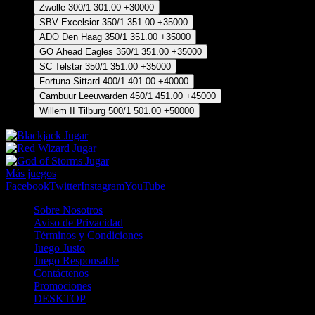
Zwolle
300/1
301.00
+30000
SBV Excelsior
350/1
351.00
+35000
ADO Den Haag
350/1
351.00
+35000
GO Ahead Eagles
350/1
351.00
+35000
SC Telstar
350/1
351.00
+35000
Fortuna Sittard
400/1
401.00
+40000
Cambuur Leeuwarden
450/1
451.00
+45000
Willem II Tilburg
500/1
501.00
+50000
Jugar
Jugar
Jugar
Más juegos
Facebook
Twitter
Instagram
YouTube
Sobre Nosotros
Aviso de Privacidad
Términos y Condiciones
Juego Justo
Juego Responsable
Contáctenos
Promociones
DESKTOP