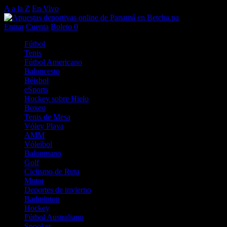
A a la Z
En Vivo
Entrar
Cuenta
Boleto
0
Fútbol
Tenis
Fútbol Americano
Baloncesto
Béisbol
eSports
Hockey sobre Hielo
Boxeo
Tenis de Mesa
Vóley Playa
AMM
Vóleibol
Balonmano
Golf
Ciclismo de Ruta
Motor
Deportes de invierno
Badminton
Hockey
Fútbol Australiano
Snooker