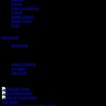
Dardos
Deportes Gaélicos
Críquet
Rugby League
Rugby Union
Padel
Baloncesto
Baloncesto
NCAAB
Baloncesto
NCAAB
Juego Completo
1ra mitad
2da Mitad
Sorry, there are no events available with these markets.
Jugar
Jugar
Jugar
Más juegos
Facebook
Twitter
Instagram
YouTube