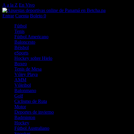
A a la Z
En Vivo
Entrar
Cuenta
Boleto
0
Fútbol
Tenis
Fútbol Americano
Baloncesto
Béisbol
eSports
Hockey sobre Hielo
Boxeo
Tenis de Mesa
Vóley Playa
AMM
Vóleibol
Balonmano
Golf
Ciclismo de Ruta
Motor
Deportes de invierno
Badminton
Hockey
Fútbol Australiano
Snooker