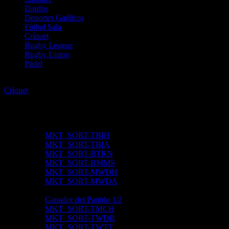
Dardos
Deportes Gaélicos
Fútbol Sala
Críquet
Rugby League
Rugby Union
Padel
Críquet
Críquet
One Day Internationals
Ganador del Partido 1/2
Cambiar
Apuestas Jugador
MKT_SORT-TBIH
MKT_SORT-TBIA
MKT_SORT-BTRN
MKT_SORT-BMMS
MKT_SORT-MWDH
MKT_SORT-MWDA
MKT_GRP_MCHCR
Ganador del Partido 1/2
MKT_SORT-TMCH
MKT_SORT-TWDB
MKT_SORT-TWTT