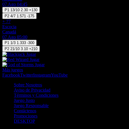
07 Ago 04:45
P1
13/10
2.30
+130
P2
4/7
1.571
-175
+ 77
Escocia
Canadá
07 Ago 05:00
P1
1/3
1.333
-300
P2
21/10
3.10
+210
Jugar
Jugar
Jugar
Más juegos
Facebook
Twitter
Instagram
YouTube
Sobre Nosotros
Aviso de Privacidad
Términos y Condiciones
Juego Justo
Juego Responsable
Contáctenos
Promociones
DESKTOP