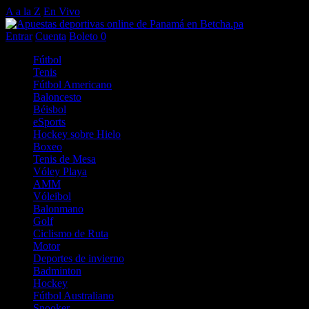
A a la Z
En Vivo
Entrar
Cuenta
Boleto
0
Fútbol
Tenis
Fútbol Americano
Baloncesto
Béisbol
eSports
Hockey sobre Hielo
Boxeo
Tenis de Mesa
Vóley Playa
AMM
Vóleibol
Balonmano
Golf
Ciclismo de Ruta
Motor
Deportes de invierno
Badminton
Hockey
Fútbol Australiano
Snooker