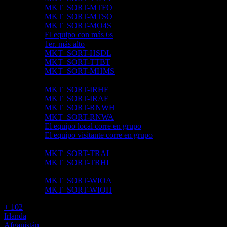
MKT_SORT-MTFO
MKT_SORT-MTSO
MKT_SORT-MO4S
El equipo con más 6s
1er. más alto
MKT_SORT-HSDL
MKT_SORT-TTBT
MKT_SORT-MHMS
MKT_GRP_INNCR
MKT_SORT-IRHF
MKT_SORT-IRAF
MKT_SORT-RNWH
MKT_SORT-RNWA
El equipo local corre en grupo
El equipo visitante corre en grupo
MKT_GRP_OVRCR
MKT_SORT-TRAI
MKT_SORT-TRHI
Otros Mercados
MKT_SORT-WIOA
MKT_SORT-WIOH
+ 102
Irlanda
Afganistán