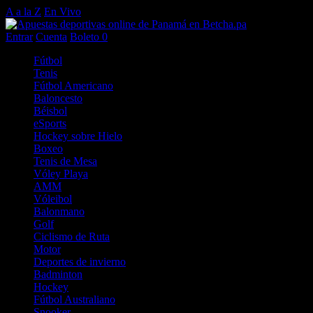
A a la Z
En Vivo
Entrar
Cuenta
Boleto
0
Fútbol
Tenis
Fútbol Americano
Baloncesto
Béisbol
eSports
Hockey sobre Hielo
Boxeo
Tenis de Mesa
Vóley Playa
AMM
Vóleibol
Balonmano
Golf
Ciclismo de Ruta
Motor
Deportes de invierno
Badminton
Hockey
Fútbol Australiano
Snooker