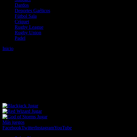
Dardos
Deportes Gaélicos
Fútbol Sala
Críquet
Rugby League
Rugby Union
Padel
Inicio
Error
ERROR 404 - NO SE HA ENCONTRADO EL
ARCHIVO
Lo sentimos pero no se ha podido localizar la página que estás
buscando. Es posible que hayas introducido una URL errónea o que
se haya producido un cambio en la dirección web. Para recibir
ayuda sobre la página a la que quieres acceder visita nuestro map
Jugar
Jugar
Jugar
Más juegos
Facebook
Twitter
Instagram
YouTube