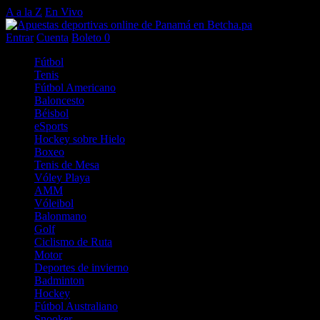
A a la Z
En Vivo
Entrar
Cuenta
Boleto
0
Fútbol
Tenis
Fútbol Americano
Baloncesto
Béisbol
eSports
Hockey sobre Hielo
Boxeo
Tenis de Mesa
Vóley Playa
AMM
Vóleibol
Balonmano
Golf
Ciclismo de Ruta
Motor
Deportes de invierno
Badminton
Hockey
Fútbol Australiano
Snooker