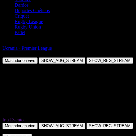
Dardos
Deportes Gaélicos
Críquet
Rugby League
Rugby Union
Padel
Fútbol
Ucrania - Premier League
FC Ingulets vs FC Levy Bereg Kiev
Marcador en vivo
SHOW_AUG_STREAM
SHOW_REG_STREAM
Ir a Evento
Marcador en vivo
SHOW_AUG_STREAM
SHOW_REG_STREAM