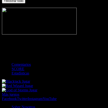
+Mostrar todo
NO_INCIDENTS
-
Gol
Tarjeta amarilla
Roja
Córner
Penalti
FKIC
Sustitución
0
-
-
-
-
-
-
0
-
-
-
-
-
-
Comentarios
SCORE
Estadísticas
Jugar
Jugar
Jugar
Más juegos
Facebook
Twitter
Instagram
YouTube
Sobre Nosotros