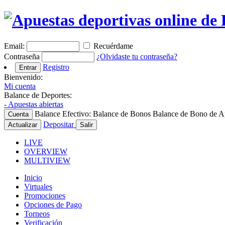
Email:
Recuérdame
Contraseña
¿Olvidaste tu contraseña?
Registro
Bienvenido:
Mi cuenta
Balance de Deportes
:
-
Apuestas abiertas
Balance Efectivo:
Balance de Bonos
Balance de Bono de A
Cuenta
Depositar
Actualizar
Salir
LIVE
OVERVIEW
MULTIVIEW
Inicio
Virtuales
Promociones
Opciones de Pago
Torneos
Verificación