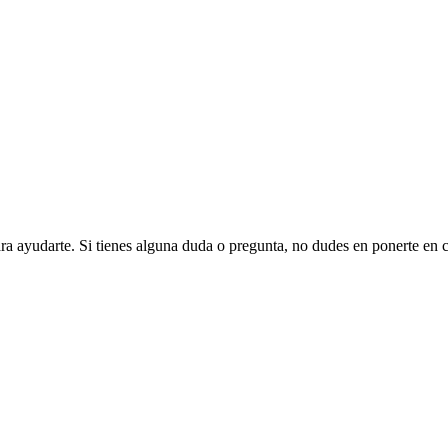
 para ayudarte. Si tienes alguna duda o pregunta, no dudes en ponerte e