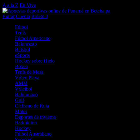
A a la Z
En Vivo
Entrar
Cuenta
Boleto
0
Fútbol
Tenis
Fútbol Americano
Baloncesto
Béisbol
eSports
Hockey sobre Hielo
Boxeo
Tenis de Mesa
Vóley Playa
AMM
Vóleibol
Balonmano
Golf
Ciclismo de Ruta
Motor
Deportes de invierno
Badminton
Hockey
Fútbol Australiano
Snooker