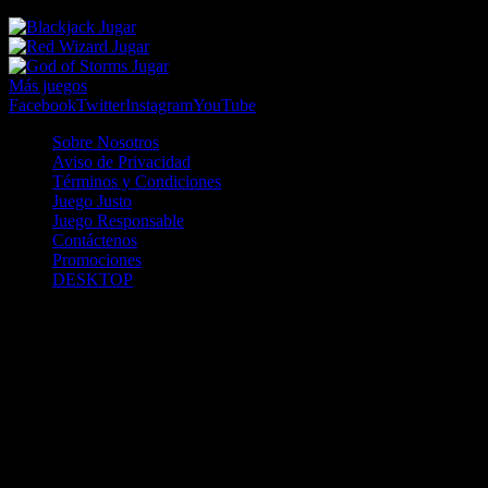
Jugar
Jugar
Jugar
Más juegos
Facebook
Twitter
Instagram
YouTube
Sobre Nosotros
Aviso de Privacidad
Términos y Condiciones
Juego Justo
Juego Responsable
Contáctenos
Promociones
DESKTOP
Betcha.pa es operado por ONJOC, CORP. una compañía registrada
en la República de Panamá, autorizada y regulada por la Junta de
Control de Juegos de la Repúlblica de Panamá a través del Contrato
de Admnistración y Operación de Juegos de Suerte y Azar a través
de Internet No. JCJ-03-2020, debidamente refrendado por la
Contraloría de la República de Panamá el día 15 de junio de 2020
con oficinas en Urbanización Costa del Este, PH Plaza Real,
Oficina 403, Corregimiento de Juan Díaz, República de Panamá,
localizables al telefóno +(507) 304-8693 y correo electrónico