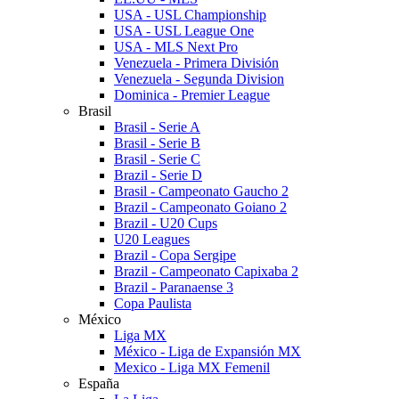
USA - USL Championship
USA - USL League One
USA - MLS Next Pro
Venezuela - Primera División
Venezuela - Segunda Division
Dominica - Premier League
Brasil
Brasil - Serie A
Brasil - Serie B
Brasil - Serie C
Brazil - Serie D
Brasil - Campeonato Gaucho 2
Brazil - Campeonato Goiano 2
Brazil - U20 Cups
U20 Leagues
Brazil - Copa Sergipe
Brazil - Campeonato Capixaba 2
Brazil - Paranaense 3
Copa Paulista
México
Liga MX
México - Liga de Expansión MX
Mexico - Liga MX Femenil
España