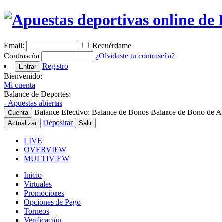
Email:
Recuérdame
Contraseña
¿Olvidaste tu contraseña?
Registro
Bienvenido:
Mi cuenta
Balance de Deportes
:
-
Apuestas abiertas
Balance Efectivo:
Balance de Bonos
Balance de Bono de A
Cuenta
Depositar
Actualizar
Salir
LIVE
OVERVIEW
MULTIVIEW
Inicio
Virtuales
Promociones
Opciones de Pago
Torneos
Verificación