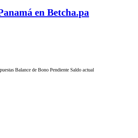
puestas
Balance de Bono Pendiente
Saldo actual