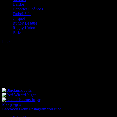
Dardos
Deportes Gaélicos
Fútbol Sala
Críquet
Rugby League
Rugby Union
Padel
Inicio
Error
ERROR 404 - NO SE HA ENCONTRADO EL
ARCHIVO
Lo sentimos pero no se ha podido localizar la página que estás
buscando. Es posible que hayas introducido una URL errónea o que
se haya producido un cambio en la dirección web. Para recibir
ayuda sobre la página a la que quieres acceder visita nuestro map
Jugar
Jugar
Jugar
Más juegos
Facebook
Twitter
Instagram
YouTube