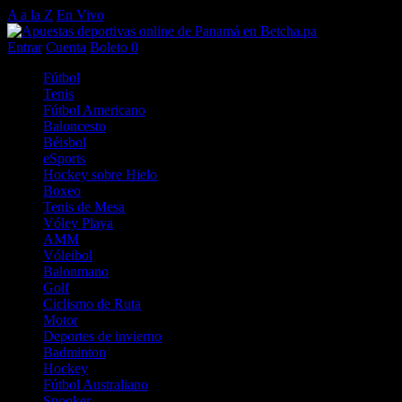
A a la Z
En Vivo
Entrar
Cuenta
Boleto
0
Fútbol
Tenis
Fútbol Americano
Baloncesto
Béisbol
eSports
Hockey sobre Hielo
Boxeo
Tenis de Mesa
Vóley Playa
AMM
Vóleibol
Balonmano
Golf
Ciclismo de Ruta
Motor
Deportes de invierno
Badminton
Hockey
Fútbol Australiano
Snooker