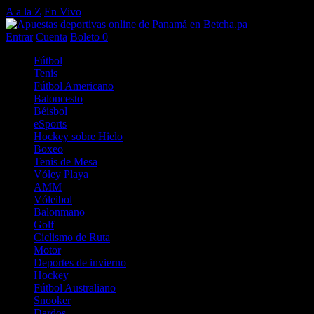
A a la Z
En Vivo
Entrar
Cuenta
Boleto
0
Fútbol
Tenis
Fútbol Americano
Baloncesto
Béisbol
eSports
Hockey sobre Hielo
Boxeo
Tenis de Mesa
Vóley Playa
AMM
Vóleibol
Balonmano
Golf
Ciclismo de Ruta
Motor
Deportes de invierno
Hockey
Fútbol Australiano
Snooker
Dardos