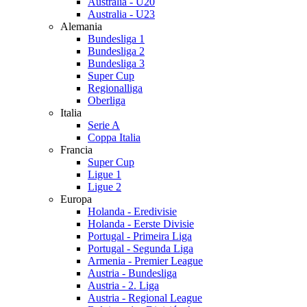
Australia - U20
Australia - U23
Alemania
Bundesliga 1
Bundesliga 2
Bundesliga 3
Super Cup
Regionalliga
Oberliga
Italia
Serie A
Coppa Italia
Francia
Super Cup
Ligue 1
Ligue 2
Europa
Holanda - Eredivisie
Holanda - Eerste Divisie
Portugal - Primeira Liga
Portugal - Segunda Liga
Armenia - Premier League
Austria - Bundesliga
Austria - 2. Liga
Austria - Regional League