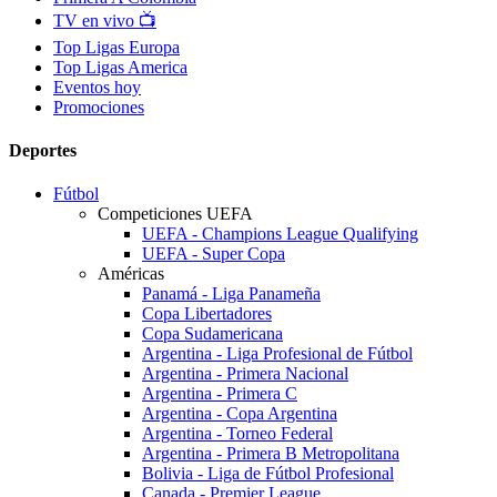
TV en vivo 📺
Top Ligas Europa
Top Ligas America
Eventos hoy
Promociones
Deportes
Fútbol
Competiciones UEFA
UEFA - Champions League Qualifying
UEFA - Super Copa
Américas
Panamá - Liga Panameña
Copa Libertadores
Copa Sudamericana
Argentina - Liga Profesional de Fútbol
Argentina - Primera Nacional
Argentina - Primera C
Argentina - Copa Argentina
Argentina - Torneo Federal
Argentina - Primera B Metropolitana
Bolivia - Liga de Fútbol Profesional
Canada - Premier League