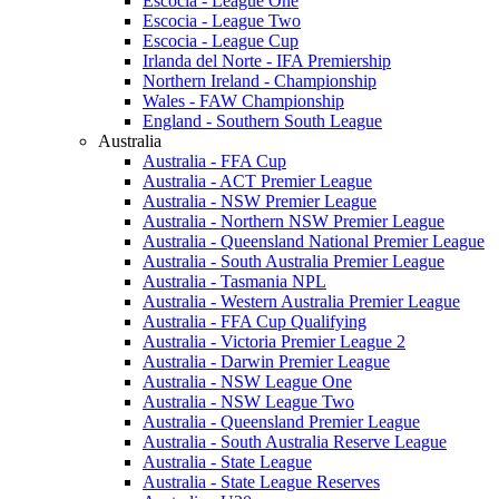
Escocia - League One
Escocia - League Two
Escocia - League Cup
Irlanda del Norte - IFA Premiership
Northern Ireland - Championship
Wales - FAW Championship
England - Southern South League
Australia
Australia - FFA Cup
Australia - ACT Premier League
Australia - NSW Premier League
Australia - Northern NSW Premier League
Australia - Queensland National Premier League
Australia - South Australia Premier League
Australia - Tasmania NPL
Australia - Western Australia Premier League
Australia - FFA Cup Qualifying
Australia - Victoria Premier League 2
Australia - Darwin Premier League
Australia - NSW League One
Australia - NSW League Two
Australia - Queensland Premier League
Australia - South Australia Reserve League
Australia - State League
Australia - State League Reserves