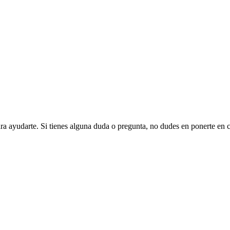
 para ayudarte. Si tienes alguna duda o pregunta, no dudes en ponerte e