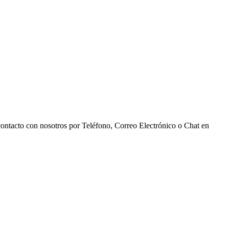
n contacto con nosotros por Teléfono, Correo Electrónico o Chat en