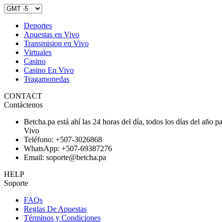
Deportes
Apuestas en Vivo
Transmision en Vivo
Virtuales
Casino
Casino En Vivo
Tragamonedas
CONTACT
Contáctenos
Betcha.pa está ahí las 24 horas del día, todos los días del año
Vivo
Teléfono:
+507-3026868
WhatsApp:
+507-69387276
Email:
soporte@betcha.pa
HELP
Soporte
FAQs
Reglas De Apuestas
Términos y Condiciones