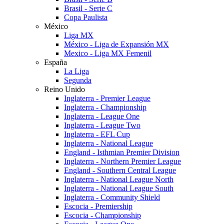
Brasil - Serie C
Copa Paulista
México
Liga MX
México - Liga de Expansión MX
Mexico - Liga MX Femenil
España
La Liga
Segunda
Reino Unido
Inglaterra - Premier League
Inglaterra - Championship
Inglaterra - League One
Inglaterra - League Two
Inglaterra - EFL Cup
Inglaterra - National League
England - Isthmian Premier Division
Inglaterra - Northern Premier League
England - Southern Central League
Inglaterra - National League North
Inglaterra - National League South
Inglaterra - Community Shield
Escocia - Premiership
Escocia - Championship