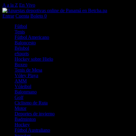
A a la Z
En Vivo
Entrar
Cuenta
Boleto
0
Fútbol
Tenis
Fútbol Americano
Baloncesto
Béisbol
eSports
Hockey sobre Hielo
Boxeo
Tenis de Mesa
Vóley Playa
AMM
Vóleibol
Balonmano
Golf
Ciclismo de Ruta
Motor
Deportes de invierno
Badminton
Hockey
Fútbol Australiano
Snooker