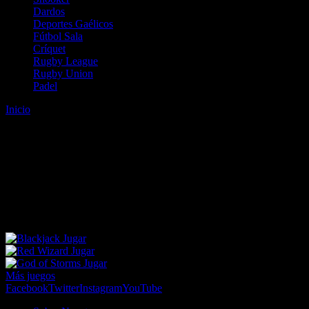
Dardos
Deportes Gaélicos
Fútbol Sala
Críquet
Rugby League
Rugby Union
Padel
Inicio
Error
ERROR 404 - NO SE HA ENCONTRADO EL
ARCHIVO
Lo sentimos pero no se ha podido localizar la página que estás
buscando. Es posible que hayas introducido una URL errónea o que
se haya producido un cambio en la dirección web. Para recibir
ayuda sobre la página a la que quieres acceder visita nuestro map
Jugar
Jugar
Jugar
Más juegos
Facebook
Twitter
Instagram
YouTube