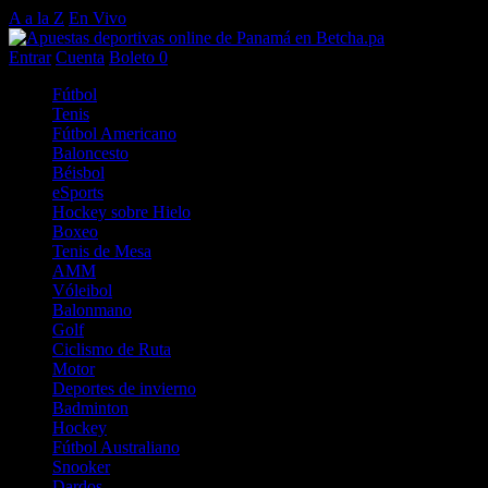
A a la Z
En Vivo
Entrar
Cuenta
Boleto
0
Fútbol
Tenis
Fútbol Americano
Baloncesto
Béisbol
eSports
Hockey sobre Hielo
Boxeo
Tenis de Mesa
AMM
Vóleibol
Balonmano
Golf
Ciclismo de Ruta
Motor
Deportes de invierno
Badminton
Hockey
Fútbol Australiano
Snooker
Dardos