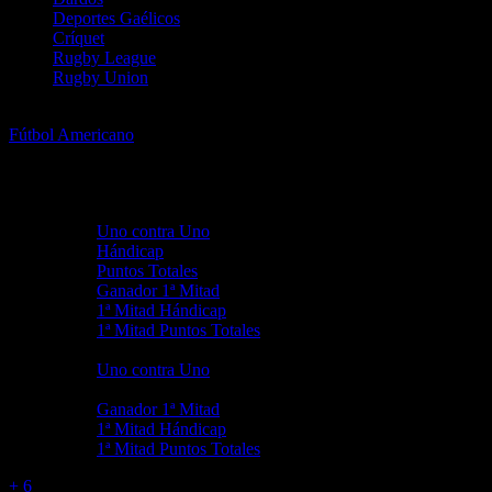
Deportes Gaélicos
Críquet
Rugby League
Rugby Union
Fútbol Americano
Fútbol Americano
NFL - Pretemporada
Uno contra Uno
Cambiar
Principales mercados
Uno contra Uno
Hándicap
Puntos Totales
Ganador 1ª Mitad
1ª Mitad Hándicap
1ª Mitad Puntos Totales
Props Principales
Uno contra Uno
Props Mitad
Ganador 1ª Mitad
1ª Mitad Hándicap
1ª Mitad Puntos Totales
+ 6