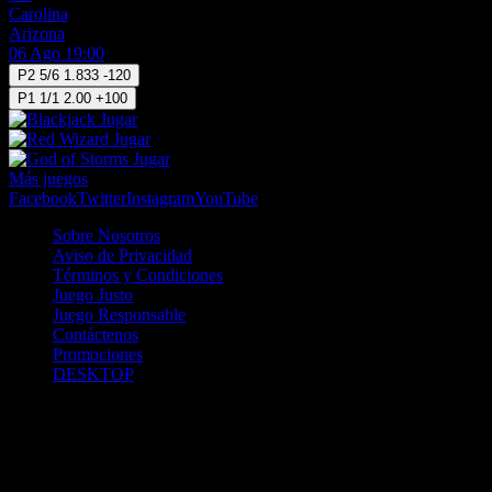
Carolina
Arizona
06 Ago 19:00
P2
5/6
1.833
-120
P1
1/1
2.00
+100
Jugar
Jugar
Jugar
Más juegos
Facebook
Twitter
Instagram
YouTube
Sobre Nosotros
Aviso de Privacidad
Términos y Condiciones
Juego Justo
Juego Responsable
Contáctenos
Promociones
DESKTOP
Betcha.pa es operado por ONJOC, CORP. una compañía registrada
en la República de Panamá, autorizada y regulada por la Junta de
Control de Juegos de la Repúlblica de Panamá a través del Contrato
de Admnistración y Operación de Juegos de Suerte y Azar a través
de Internet No. JCJ-03-2020, debidamente refrendado por la