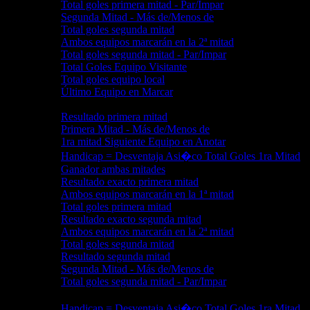
Total goles primera mitad - Par/Impar
Segunda Mitad - Más de/Menos de
Total goles segunda mitad
Ambos equipos marcarán en la 2ª mitad
Total goles segunda mitad - Par/Impar
Total Goles Equipo Visitante
Total goles equipo local
Último Equipo en Marcar
Apostar a las mitades
Resultado primera mitad
Primera Mitad - Más de/Menos de
1ra mitad Siguiente Equipo en Anotar
Handicap = Desventaja Asi�co Total Goles 1ra Mitad
Ganador ambas mitades
Resultado exacto primera mitad
Ambos equipos marcarán en la 1ª mitad
Total goles primera mitad
Resultado exacto segunda mitad
Ambos equipos marcarán en la 2ª mitad
Total goles segunda mitad
Resultado segunda mitad
Segunda Mitad - Más de/Menos de
Total goles segunda mitad - Par/Impar
Lineas Asiáticas
Handicap = Desventaja Asi�co Total Goles 1ra Mitad