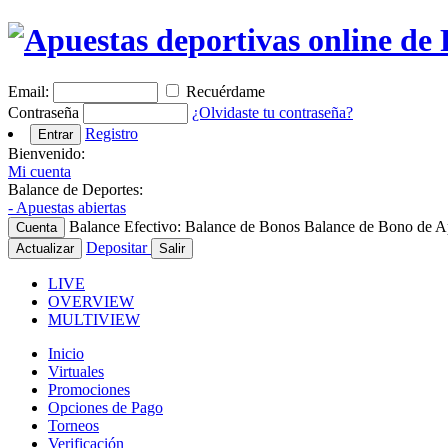
Email:
Recuérdame
Contraseña
¿Olvidaste tu contraseña?
Registro
Bienvenido:
Mi cuenta
Balance de Deportes
:
-
Apuestas abiertas
Balance Efectivo:
Balance de Bonos
Balance de Bono de A
Cuenta
Depositar
Actualizar
Salir
LIVE
OVERVIEW
MULTIVIEW
Inicio
Virtuales
Promociones
Opciones de Pago
Torneos
Verificación