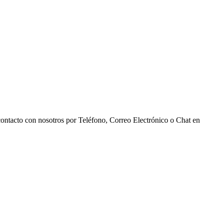
n contacto con nosotros por Teléfono, Correo Electrónico o Chat en