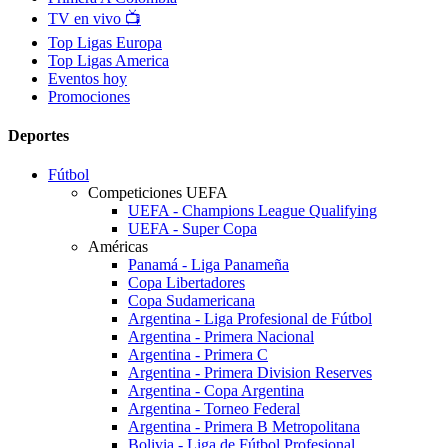
TV en vivo 📺
Top Ligas Europa
Top Ligas America
Eventos hoy
Promociones
Deportes
Fútbol
Competiciones UEFA
UEFA - Champions League Qualifying
UEFA - Super Copa
Américas
Panamá - Liga Panameña
Copa Libertadores
Copa Sudamericana
Argentina - Liga Profesional de Fútbol
Argentina - Primera Nacional
Argentina - Primera C
Argentina - Primera Division Reserves
Argentina - Copa Argentina
Argentina - Torneo Federal
Argentina - Primera B Metropolitana
Bolivia - Liga de Fútbol Profesional