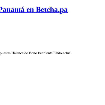
puestas
Balance de Bono Pendiente
Saldo actual