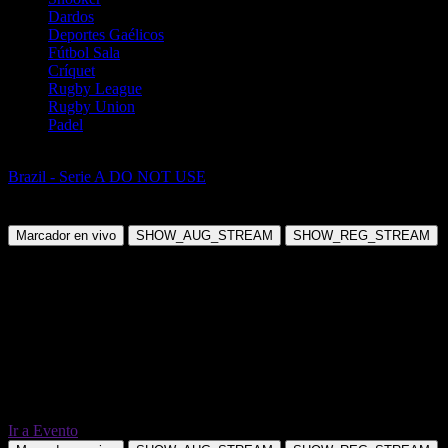
Dardos
Deportes Gaélicos
Fútbol Sala
Críquet
Rugby League
Rugby Union
Padel
Fútbol
Brazil - Serie A DO NOT USE
Sao Paulo SP vs Vasco Da Gama
RJ
Marcador en vivo
SHOW_AUG_STREAM
SHOW_REG_STREAM
Ir a Evento