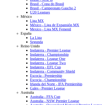
Brasil - Copa do Brasil
Brasil - Campeonato Gaucho 2
U20 Leagues
México
Liga MX
México - Liga de Expansión MX
Mexico - Liga MX Femenil
España
La Liga
Segunda
Reino Unido
Inglaterra - Premier League
Inglaterra - Championship
Inglaterra - League One
Inglaterra - League Two
Inglaterra - EFL Cup
Inglaterra - Community Shield
Escocia - Premiership
Escocia - Championship
Irlanda del Norte - IFA Premiership
Gales - Premier League
Australia
Australia - FFA Cup
Australia - NSW Premier League