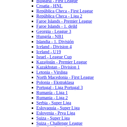
Bulgaria - First League
Croatia - HNL
República Checa - First League
República Checa - Liga 2
Faroe Islands - Premier League
Faroe Islands - 1. deild
Georgia - League 3
Hungría - NB1
Islandia - 1. División
Iceland - Division 4
Iceland - U19
Israel - League Cup
Kazajistán - Premier League
Kazakhstan - Division 1
Letonia - Virsliga
North Macedonia - First League
Polonia - Ekstraklasa
Portugal - Liga Portugal 3
Rumanía - Liga 1
Rumania - Liga 2
Serbia - Super Liga
Eslovaquia - Super Liga
Eslovenia - Prva Liga
Suiza - Super Liga
Suiza - Challenge League