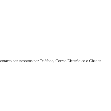
n contacto con nosotros por Teléfono, Correo Electrónico o Chat en