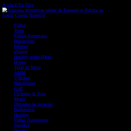
A a la Z
En Vivo
Entrar
Cuenta
Boleto
0
Fútbol
Tenis
Fútbol Americano
Baloncesto
Béisbol
eSports
Hockey sobre Hielo
Boxeo
Tenis de Mesa
AMM
Vóleibol
Balonmano
Golf
Ciclismo de Ruta
Motor
Deportes de invierno
Badminton
Hockey
Fútbol Australiano
Snooker
Dardos