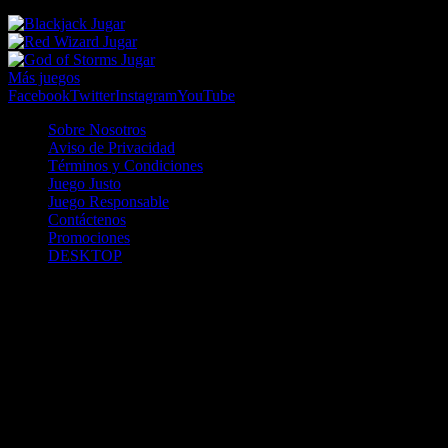
Jugar
Jugar
Jugar
Más juegos
Facebook
Twitter
Instagram
YouTube
Sobre Nosotros
Aviso de Privacidad
Términos y Condiciones
Juego Justo
Juego Responsable
Contáctenos
Promociones
DESKTOP
Betcha.pa es operado por ONJOC, CORP. una compañía registrada
en la República de Panamá, autorizada y regulada por la Junta de
Control de Juegos de la Repúlblica de Panamá a través del Contrato
de Admnistración y Operación de Juegos de Suerte y Azar a través
de Internet No. JCJ-03-2020, debidamente refrendado por la
Contraloría de la República de Panamá el día 15 de junio de 2020
con oficinas en Urbanización Costa del Este, PH Plaza Real,
Oficina 403, Corregimiento de Juan Díaz, República de Panamá,
localizables al telefóno +(507) 304-8693 y correo electrónico