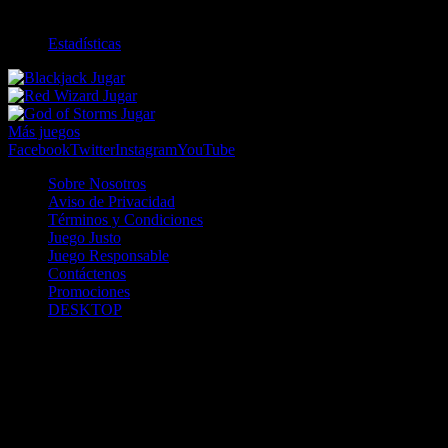
TOTAL
Estadísticas
Jugar
Jugar
Jugar
Más juegos
Facebook
Twitter
Instagram
YouTube
Sobre Nosotros
Aviso de Privacidad
Términos y Condiciones
Juego Justo
Juego Responsable
Contáctenos
Promociones
DESKTOP
Betcha.pa es operado por ONJOC, CORP. una compañía registrada
en la República de Panamá, autorizada y regulada por la Junta de
Control de Juegos de la Repúlblica de Panamá a través del Contrato
de Admnistración y Operación de Juegos de Suerte y Azar a través
de Internet No. JCJ-03-2020, debidamente refrendado por la
Contraloría de la República de Panamá el día 15 de junio de 2020