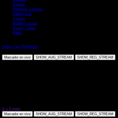
Dardos
Deportes Gaélicos
Fútbol Sala
Críquet
Rugby League
Rugby Union
Padel
Tenis de Mesa
Setka Cup (Hombres)
Mykhailo Kistechko vs Andrii Kotyk
Marcador en vivo
SHOW_AUG_STREAM
SHOW_REG_STREAM
Ir a Evento
Marcador en vivo
SHOW_AUG_STREAM
SHOW_REG_STREAM