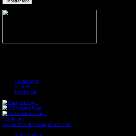
+Mostrar todo
NO_INCIDENTS
-
Gol
Tarjeta amarilla
Roja
Córner
Penalti
FKIC
Sustitución
0
-
-
-
-
-
-
0
-
-
-
-
-
-
Comentarios
SCORE
Estadísticas
Jugar
Jugar
Jugar
Más juegos
Facebook
Twitter
Instagram
YouTube
Sobre Nosotros