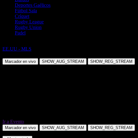
Deportes Gaélicos
Fútbol Sala
Críquet
Rugby League
Rugby Union
Padel
Fútbol
EE.UU - MLS
New York Red Bulls vs FC Cincinnati
Marcador en vivo
SHOW_AUG_STREAM
SHOW_REG_STREAM
Ir a Evento
Marcador en vivo
SHOW_AUG_STREAM
SHOW_REG_STREAM