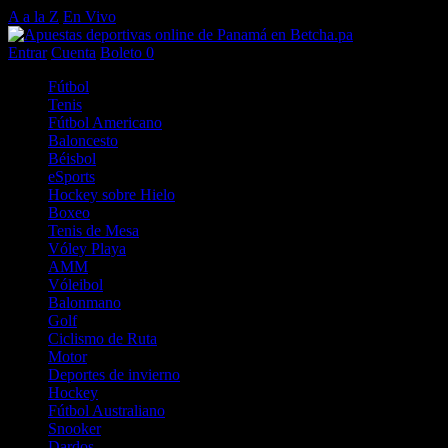
A a la Z
En Vivo
Entrar
Cuenta
Boleto
0
Fútbol
Tenis
Fútbol Americano
Baloncesto
Béisbol
eSports
Hockey sobre Hielo
Boxeo
Tenis de Mesa
Vóley Playa
AMM
Vóleibol
Balonmano
Golf
Ciclismo de Ruta
Motor
Deportes de invierno
Hockey
Fútbol Australiano
Snooker
Dardos