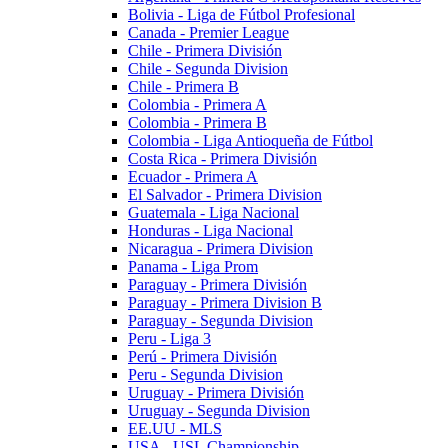
Bolivia - Liga de Fútbol Profesional
Canada - Premier League
Chile - Primera División
Chile - Segunda Division
Chile - Primera B
Colombia - Primera A
Colombia - Primera B
Colombia - Liga Antioqueña de Fútbol
Costa Rica - Primera División
Ecuador - Primera A
El Salvador - Primera Division
Guatemala - Liga Nacional
Honduras - Liga Nacional
Nicaragua - Primera Division
Panama - Liga Prom
Paraguay - Primera División
Paraguay - Primera Division B
Paraguay - Segunda Division
Peru - Liga 3
Perú - Primera División
Peru - Segunda Division
Uruguay - Primera División
Uruguay - Segunda Division
EE.UU - MLS
USA - USL Championship