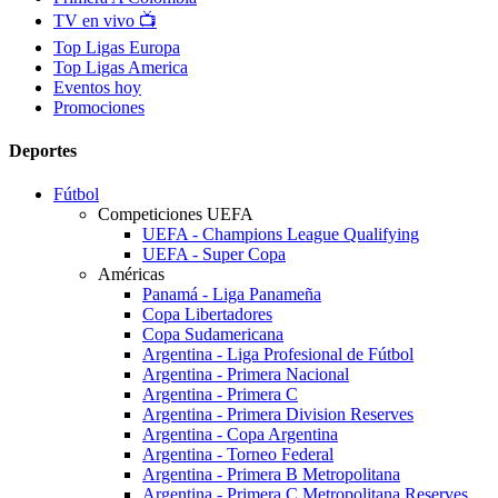
TV en vivo 📺
Top Ligas Europa
Top Ligas America
Eventos hoy
Promociones
Deportes
Fútbol
Competiciones UEFA
UEFA - Champions League Qualifying
UEFA - Super Copa
Américas
Panamá - Liga Panameña
Copa Libertadores
Copa Sudamericana
Argentina - Liga Profesional de Fútbol
Argentina - Primera Nacional
Argentina - Primera C
Argentina - Primera Division Reserves
Argentina - Copa Argentina
Argentina - Torneo Federal
Argentina - Primera B Metropolitana
Argentina - Primera C Metropolitana Reserves