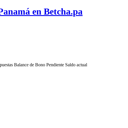
puestas
Balance de Bono Pendiente
Saldo actual