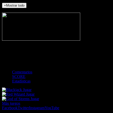
+Mostrar todo
NO_INCIDENTS
-
Gol
Tarjeta amarilla
Roja
Córner
Penalti
FKIC
Sustitución
0
-
-
-
-
-
-
0
-
-
-
-
-
-
Comentarios
SCORE
Estadísticas
Jugar
Jugar
Jugar
Más juegos
Facebook
Twitter
Instagram
YouTube