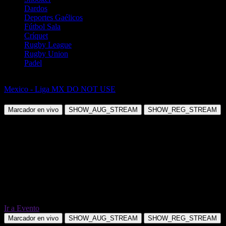
Dardos
Deportes Gaélicos
Fútbol Sala
Críquet
Rugby League
Rugby Union
Padel
Fútbol
Mexico - Liga MX DO NOT USE
Cruz Azul vs Pumas UNAM
Marcador en vivo
SHOW_AUG_STREAM
SHOW_REG_STREAM
Ir a Evento
Marcador en vivo
SHOW_AUG_STREAM
SHOW_REG_STREAM