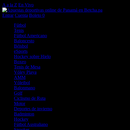
A a la Z
En Vivo
Entrar
Cuenta
Boleto
0
Fútbol
Tenis
Fútbol Americano
Baloncesto
Béisbol
eSports
Hockey sobre Hielo
Boxeo
Tenis de Mesa
Vóley Playa
AMM
Vóleibol
Balonmano
Golf
Ciclismo de Ruta
Motor
Deportes de invierno
Badminton
Hockey
Fútbol Australiano
Snooker