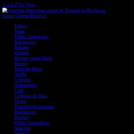
A a la Z
En Vivo
Entrar
Cuenta
Boleto
0
Fútbol
Tenis
Fútbol Americano
Baloncesto
Béisbol
eSports
Hockey sobre Hielo
Boxeo
Tenis de Mesa
AMM
Vóleibol
Balonmano
Golf
Ciclismo de Ruta
Motor
Deportes de invierno
Badminton
Hockey
Fútbol Australiano
Snooker
Dardos