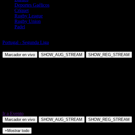
Deportes Gaélicos
Críquet
Rugby League
Rugby Union
Padel
Fútbol
Portugal - Segunda Liga
Desportivo Chaves vs FC Porto B
Marcador en vivo
SHOW_AUG_STREAM
SHOW_REG_STREAM
Ir a Evento
Marcador en vivo
SHOW_AUG_STREAM
SHOW_REG_STREAM
+Mostrar todo