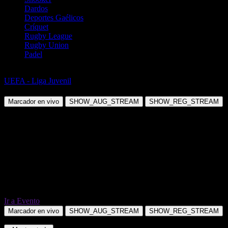
Dardos
Deportes Gaélicos
Críquet
Rugby League
Rugby Union
Padel
Fútbol
UEFA - Liga Juvenil
Puskas Akademia U19 vs Brann Bergen U19
Marcador en vivo
SHOW_AUG_STREAM
SHOW_REG_STREAM
Ir a Evento
Marcador en vivo
SHOW_AUG_STREAM
SHOW_REG_STREAM