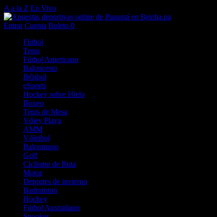
A a la Z
En Vivo
Entrar
Cuenta
Boleto
0
Fútbol
Tenis
Fútbol Americano
Baloncesto
Béisbol
eSports
Hockey sobre Hielo
Boxeo
Tenis de Mesa
Vóley Playa
AMM
Vóleibol
Balonmano
Golf
Ciclismo de Ruta
Motor
Deportes de invierno
Badminton
Hockey
Fútbol Australiano
Snooker