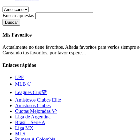
Buscar apuestas
Buscar
Mis Favoritos
Actualmente no tiene favoritos. Añada favoritos para verlos siempre a
Cargando tus favoritos, por favor espere…
Enlaces rápidos
LPF
MLB ⚾
Leagues Cup🏆
Amistosos Clubes Elite
Amistosos Clubes
Cuotas Mejoradas 🚀
Liga de Argentina
Brasil - Serie A
Liga MX
MLS
Primera A Colombia