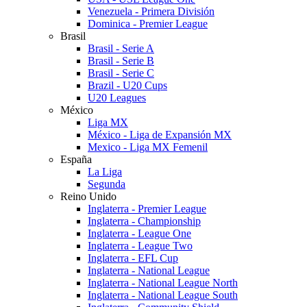
Venezuela - Primera División
Dominica - Premier League
Brasil
Brasil - Serie A
Brasil - Serie B
Brasil - Serie C
Brazil - U20 Cups
U20 Leagues
México
Liga MX
México - Liga de Expansión MX
Mexico - Liga MX Femenil
España
La Liga
Segunda
Reino Unido
Inglaterra - Premier League
Inglaterra - Championship
Inglaterra - League One
Inglaterra - League Two
Inglaterra - EFL Cup
Inglaterra - National League
Inglaterra - National League North
Inglaterra - National League South