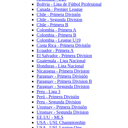
Bolivia - Liga de Fútbol Profesional
Canada - Premier League
Chile - Primera División
Chile - Segunda Division
Chile - Primera B
Colombia - Primera A
Colombia - Primera B
Colombia - League U19
Costa Rica - Primera División
Ecuador - Primera A
El Salvador - Primera Division
Guatemala - Liga Nacional
Honduras - Liga Nacional
Nicaragua - Primera Division
Paraguay - Primera División
Paraguay - Primera Division B
Paraguay - Segunda Division
Peru - Liga 3
Perú - Primera División
Peru - Segunda Division
Uruguay - Primera División
Uruguay - Segunda Division
EE.UU - MLS
USA - USL Championship
USA - USL League One