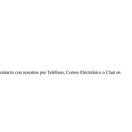
n contacto con nosotros por Teléfono, Correo Electrónico o Chat en