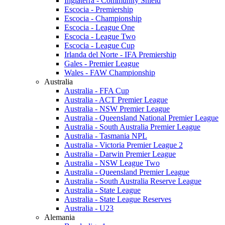
Inglaterra - Community Shield
Escocia - Premiership
Escocia - Championship
Escocia - League One
Escocia - League Two
Escocia - League Cup
Irlanda del Norte - IFA Premiership
Gales - Premier League
Wales - FAW Championship
Australia
Australia - FFA Cup
Australia - ACT Premier League
Australia - NSW Premier League
Australia - Queensland National Premier League
Australia - South Australia Premier League
Australia - Tasmania NPL
Australia - Victoria Premier League 2
Australia - Darwin Premier League
Australia - NSW League Two
Australia - Queensland Premier League
Australia - South Australia Reserve League
Australia - State League
Australia - State League Reserves
Australia - U23
Alemania