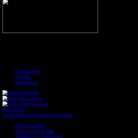
-
Gol
Tarjeta amarilla
Roja
Córner
Penalti
FKIC
Sustitución
0
-
-
-
-
-
-
0
-
-
-
-
-
-
Comentarios
SCORE
Estadísticas
Jugar
Jugar
Jugar
Más juegos
Facebook
Twitter
Instagram
YouTube
Sobre Nosotros
Aviso de Privacidad
Términos y Condiciones