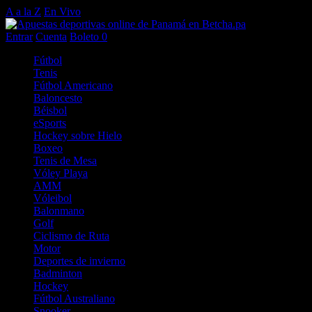
A a la Z
En Vivo
Entrar
Cuenta
Boleto
0
Fútbol
Tenis
Fútbol Americano
Baloncesto
Béisbol
eSports
Hockey sobre Hielo
Boxeo
Tenis de Mesa
Vóley Playa
AMM
Vóleibol
Balonmano
Golf
Ciclismo de Ruta
Motor
Deportes de invierno
Badminton
Hockey
Fútbol Australiano
Snooker