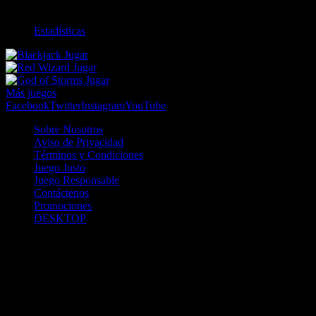
TOTAL
Estadísticas
Jugar
Jugar
Jugar
Más juegos
Facebook
Twitter
Instagram
YouTube
Sobre Nosotros
Aviso de Privacidad
Términos y Condiciones
Juego Justo
Juego Responsable
Contáctenos
Promociones
DESKTOP
Betcha.pa es operado por ONJOC, CORP. una compañía registrada
en la República de Panamá, autorizada y regulada por la Junta de
Control de Juegos de la Repúlblica de Panamá a través del Contrato
de Admnistración y Operación de Juegos de Suerte y Azar a través
de Internet No. JCJ-03-2020, debidamente refrendado por la
Contraloría de la República de Panamá el día 15 de junio de 2020