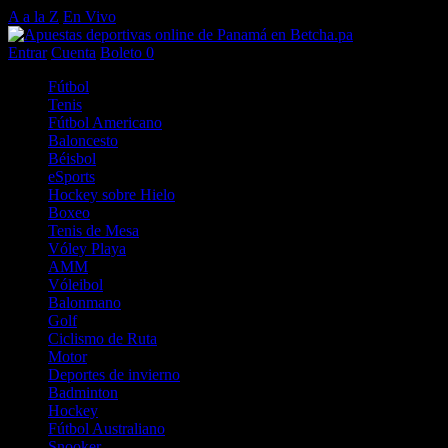
A a la Z
En Vivo
Entrar
Cuenta
Boleto
0
Fútbol
Tenis
Fútbol Americano
Baloncesto
Béisbol
eSports
Hockey sobre Hielo
Boxeo
Tenis de Mesa
Vóley Playa
AMM
Vóleibol
Balonmano
Golf
Ciclismo de Ruta
Motor
Deportes de invierno
Badminton
Hockey
Fútbol Australiano
Snooker