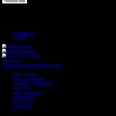
+Mostrar todo
NO_INCIDENTS
Challenger
-
-
-
-
Comentarios
SCORE
Jugar
Jugar
Jugar
Más juegos
Facebook
Twitter
Instagram
YouTube
Sobre Nosotros
Aviso de Privacidad
Términos y Condiciones
Juego Justo
Juego Responsable
Contáctenos
Promociones
DESKTOP
Betcha.pa es operado por ONJOC, CORP. una compañía registrada