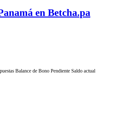
puestas
Balance de Bono Pendiente
Saldo actual