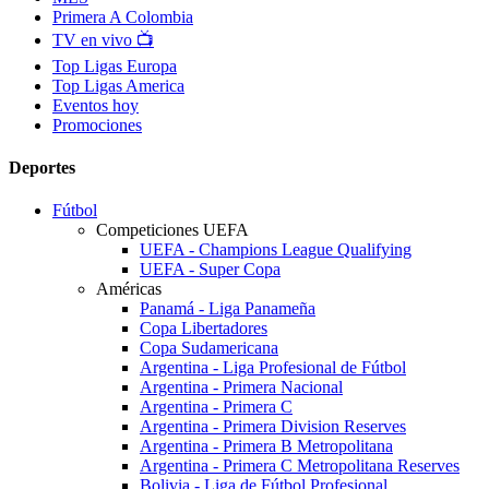
Primera A Colombia
TV en vivo 📺
Top Ligas Europa
Top Ligas America
Eventos hoy
Promociones
Deportes
Fútbol
Competiciones UEFA
UEFA - Champions League Qualifying
UEFA - Super Copa
Américas
Panamá - Liga Panameña
Copa Libertadores
Copa Sudamericana
Argentina - Liga Profesional de Fútbol
Argentina - Primera Nacional
Argentina - Primera C
Argentina - Primera Division Reserves
Argentina - Primera B Metropolitana
Argentina - Primera C Metropolitana Reserves
Bolivia - Liga de Fútbol Profesional