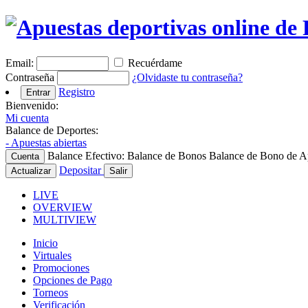
Email:
Recuérdame
Contraseña
¿Olvidaste tu contraseña?
Registro
Bienvenido:
Mi cuenta
Balance de Deportes
:
-
Apuestas abiertas
Balance Efectivo:
Balance de Bonos
Balance de Bono de A
Cuenta
Depositar
Actualizar
Salir
LIVE
OVERVIEW
MULTIVIEW
Inicio
Virtuales
Promociones
Opciones de Pago
Torneos
Verificación