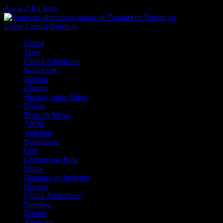
A a la Z
En Vivo
Entrar
Cuenta
Boleto
0
Fútbol
Tenis
Fútbol Americano
Baloncesto
Béisbol
eSports
Hockey sobre Hielo
Boxeo
Tenis de Mesa
AMM
Vóleibol
Balonmano
Golf
Ciclismo de Ruta
Motor
Deportes de invierno
Hockey
Fútbol Australiano
Snooker
Dardos
Atletismo