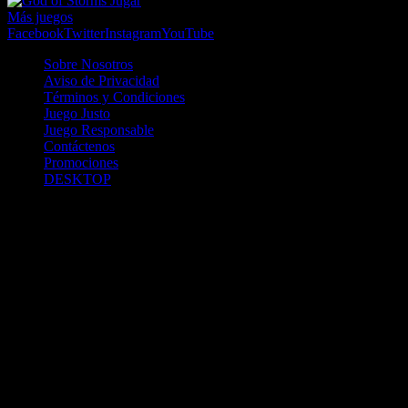
Jugar
Más juegos
Facebook
Twitter
Instagram
YouTube
Sobre Nosotros
Aviso de Privacidad
Términos y Condiciones
Juego Justo
Juego Responsable
Contáctenos
Promociones
DESKTOP
Betcha.pa es operado por ONJOC, CORP. una compañía registrada
en la República de Panamá, autorizada y regulada por la Junta de
Control de Juegos de la Repúlblica de Panamá a través del Contrato
de Admnistración y Operación de Juegos de Suerte y Azar a través
de Internet No. JCJ-03-2020, debidamente refrendado por la
Contraloría de la República de Panamá el día 15 de junio de 2020
con oficinas en Urbanización Costa del Este, PH Plaza Real,
Oficina 403, Corregimiento de Juan Díaz, República de Panamá,
localizables al telefóno +(507) 304-8693 y correo electrónico
info@onjoc.com
SPACEWONDER HOLDINGS LIMITED es una filial europea de