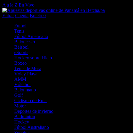
A a la Z
En Vivo
Entrar
Cuenta
Boleto
0
Fútbol
Tenis
Fútbol Americano
Baloncesto
Béisbol
eSports
Hockey sobre Hielo
Boxeo
Tenis de Mesa
Vóley Playa
AMM
Vóleibol
Balonmano
Golf
Ciclismo de Ruta
Motor
Deportes de invierno
Badminton
Hockey
Fútbol Australiano
Snooker