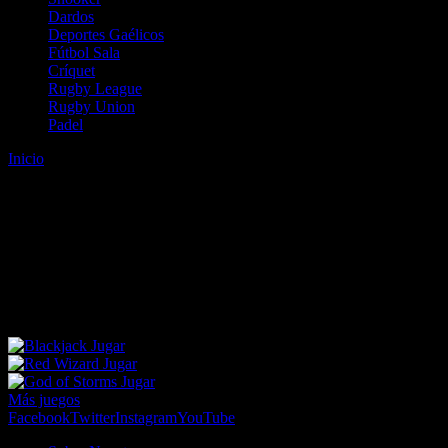
Dardos
Deportes Gaélicos
Fútbol Sala
Críquet
Rugby League
Rugby Union
Padel
Inicio
Error
ERROR 404 - NO SE HA ENCONTRADO EL
ARCHIVO
Lo sentimos pero no se ha podido localizar la página que estás
buscando. Es posible que hayas introducido una URL errónea o que
se haya producido un cambio en la dirección web. Para recibir
ayuda sobre la página a la que quieres acceder visita nuestro map
Jugar
Jugar
Jugar
Más juegos
Facebook
Twitter
Instagram
YouTube