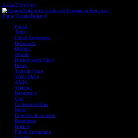
A a la Z
En Vivo
Entrar
Cuenta
Boleto
0
Fútbol
Tenis
Fútbol Americano
Baloncesto
Béisbol
eSports
Hockey sobre Hielo
Boxeo
Tenis de Mesa
Vóley Playa
AMM
Vóleibol
Balonmano
Golf
Ciclismo de Ruta
Motor
Deportes de invierno
Badminton
Hockey
Fútbol Australiano
Snooker