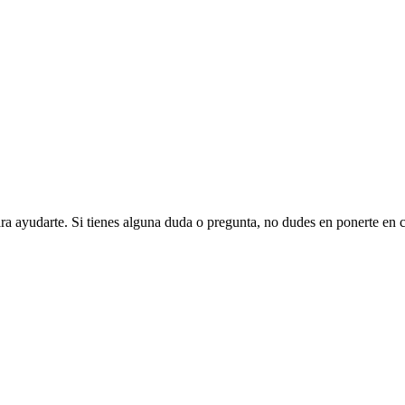
 para ayudarte. Si tienes alguna duda o pregunta, no dudes en ponerte e