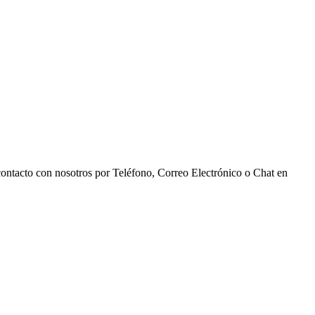
n contacto con nosotros por Teléfono, Correo Electrónico o Chat en