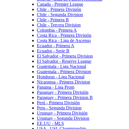
Canada - Premier League
Chile - Primera División
Chile - Segunda Division
Chile - Primera B
Chile - Tercera Division
Colombia - Primera A
Costa Rica - Primera División
Costa Rica - Liga de Ascenso
Ecuador - Primera A
Ecuador - Serie B
El Salvador - Primera Division
El Salvador - Reserve League
Guatemala - Liga Nacional
Guatemala - Primera Division
Honduras - Liga Nacional
Nicaragua - Primera Division
Panama - Liga Prom
Paraguay - Primera División
Paraguay - Primera Division B
Perú - Primera División
Peru - Segunda Division
Uruguay - Primera División
Uruguay - Segunda Division
EE.UU - MLS
USA - USL Championship