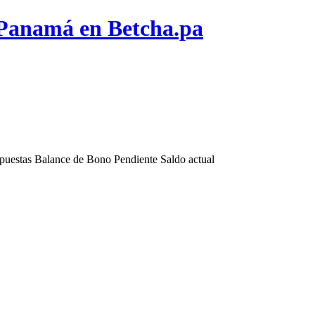
puestas
Balance de Bono Pendiente
Saldo actual