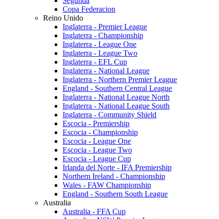
Segunda
Copa Federacion
Reino Unido
Inglaterra - Premier League
Inglaterra - Championship
Inglaterra - League One
Inglaterra - League Two
Inglaterra - EFL Cup
Inglaterra - National League
Inglaterra - Northern Premier League
England - Southern Central League
Inglaterra - National League North
Inglaterra - National League South
Inglaterra - Community Shield
Escocia - Premiership
Escocia - Championship
Escocia - League One
Escocia - League Two
Escocia - League Cup
Irlanda del Norte - IFA Premiership
Northern Ireland - Championship
Wales - FAW Championship
England - Southern South League
Australia
Australia - FFA Cup