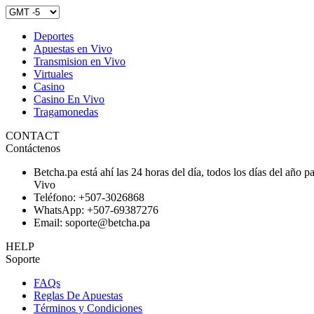
Deportes
Apuestas en Vivo
Transmision en Vivo
Virtuales
Casino
Casino En Vivo
Tragamonedas
CONTACT
Contáctenos
Betcha.pa está ahí las 24 horas del día, todos los días del año
Vivo
Teléfono:
+507-3026868
WhatsApp:
+507-69387276
Email:
soporte@betcha.pa
HELP
Soporte
FAQs
Reglas De Apuestas
Términos y Condiciones