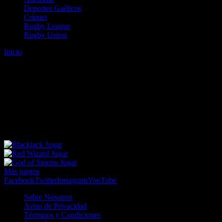
Deportes Gaélicos
Críquet
Rugby League
Rugby Union
Inicio
Error
ERROR 404 - NO SE HA ENCONTRADO EL
ARCHIVO
Lo sentimos pero no se ha podido localizar la página que estás
buscando. Es posible que hayas introducido una URL errónea o que
se haya producido un cambio en la dirección web. Para recibir
ayuda sobre la página a la que quieres acceder visita nuestro map
Jugar
Jugar
Jugar
Más juegos
Facebook
Twitter
Instagram
YouTube
Sobre Nosotros
Aviso de Privacidad
Términos y Condiciones