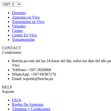
Deportes
Apuestas en Vivo
Transmision en Vivo
Virtuales
Casino
Casino En Vivo
Tragamonedas
CONTACT
Contáctenos
Betcha.pa está ahí las 24 horas del día, todos los días del año
Vivo
Teléfono:
+507-3026868
WhatsApp:
+507-69387276
Email:
soporte@betcha.pa
HELP
Soporte
FAQs
Reglas De Apuestas
Términos y Condiciones