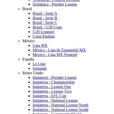
Dominica - Premier League
Brasil
Brasil - Serie A
Brasil - Serie B
Brasil - Serie C
Brazil - U20 Cups
U20 Leagues
Copa Paulista
México
Liga MX
México - Liga de Expansión MX
Mexico - Liga MX Femenil
España
La Liga
Segunda
Reino Unido
Inglaterra - Premier League
Inglaterra - Championship
Inglaterra - League One
Inglaterra - League Two
Inglaterra - EFL Cup
Inglaterra - National League
Inglaterra - National League North
Inglaterra - National League South