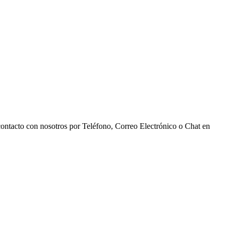
n contacto con nosotros por Teléfono, Correo Electrónico o Chat en