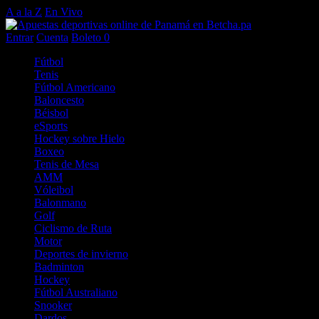
A a la Z
En Vivo
Entrar
Cuenta
Boleto
0
Fútbol
Tenis
Fútbol Americano
Baloncesto
Béisbol
eSports
Hockey sobre Hielo
Boxeo
Tenis de Mesa
AMM
Vóleibol
Balonmano
Golf
Ciclismo de Ruta
Motor
Deportes de invierno
Badminton
Hockey
Fútbol Australiano
Snooker
Dardos