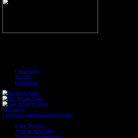
-
Gol
Tarjeta amarilla
Roja
Córner
Penalti
FKIC
Sustitución
0
-
-
-
-
-
-
0
-
-
-
-
-
-
Comentarios
SCORE
Estadísticas
Jugar
Jugar
Jugar
Más juegos
Facebook
Twitter
Instagram
YouTube
Sobre Nosotros
Aviso de Privacidad
Términos y Condiciones