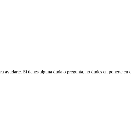
 para ayudarte. Si tienes alguna duda o pregunta, no dudes en ponerte e