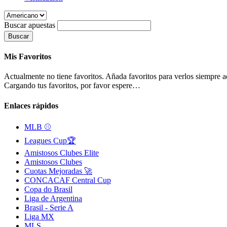
Buscar apuestas
Buscar
Mis Favoritos
Actualmente no tiene favoritos. Añada favoritos para verlos siempre a
Cargando tus favoritos, por favor espere…
Enlaces rápidos
MLB ⚾
Leagues Cup🏆
Amistosos Clubes Elite
Amistosos Clubes
Cuotas Mejoradas 🚀
CONCACAF Central Cup
Copa do Brasil
Liga de Argentina
Brasil - Serie A
Liga MX
MLS