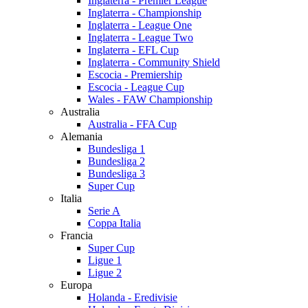
Inglaterra - Premier League
Inglaterra - Championship
Inglaterra - League One
Inglaterra - League Two
Inglaterra - EFL Cup
Inglaterra - Community Shield
Escocia - Premiership
Escocia - League Cup
Wales - FAW Championship
Australia
Australia - FFA Cup
Alemania
Bundesliga 1
Bundesliga 2
Bundesliga 3
Super Cup
Italia
Serie A
Coppa Italia
Francia
Super Cup
Ligue 1
Ligue 2
Europa
Holanda - Eredivisie