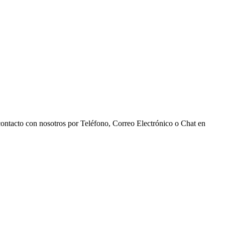
n contacto con nosotros por Teléfono, Correo Electrónico o Chat en