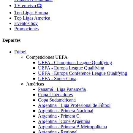
TV en vivo 📺
Top Ligas Europa
Top Ligas America
Eventos hoy
Promociones
Deportes
Fútbol
Competiciones UEFA
UEFA - Champions League Qualifying
UEFA - Europa League Qualifying
UEFA - Europa Conference League Qualifying
UEFA - Super Copa
Américas
Panamá - Liga Panameña
Copa Libertadores
Copa Sudamericana
Argentina - Liga Profesional de Fútbol
Argentina - Primera Nacional
Argentina - Primera C
Argentina - Copa Argentina
Argentina - Primera B Metropolitana
Argentina - Regional