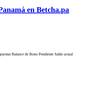
puestas
Balance de Bono Pendiente
Saldo actual