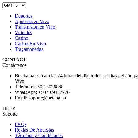
Deportes
Apuestas en Vivo
Transmision en Vivo
Virtuales
Casino
Casino En Vivo
Tragamonedas
CONTACT
Contáctenos
Betcha.pa está ahí las 24 horas del día, todos los días del año
Vivo
Teléfono:
+507-3026868
WhatsApp:
+507-69387276
Email:
soporte@betcha.pa
HELP
Soporte
FAQs
Reglas De Apuestas
Términos y Condiciones